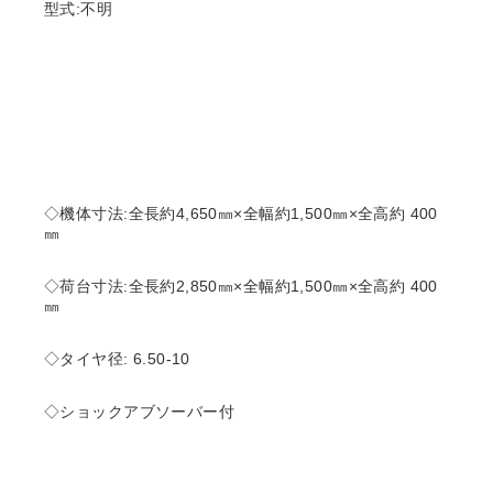
型式:不明
◇機体寸法:全長約4,650㎜×全幅約1,500㎜×全高約 400
㎜
◇荷台寸法:全長約2,850㎜×全幅約1,500㎜×全高約 400
㎜
◇タイヤ径: 6.50-10
◇ショックアブソーバー付