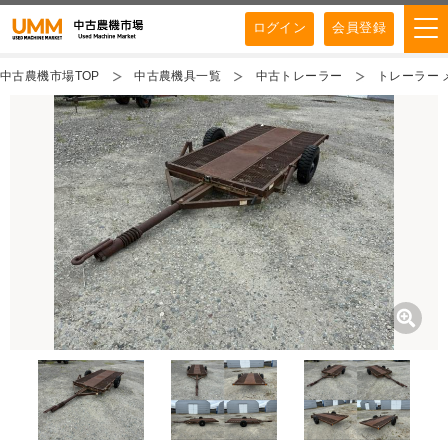
ログイン
会員登録
中古農機市場TOP
中古農機具一覧
中古トレーラー
トレーラー 