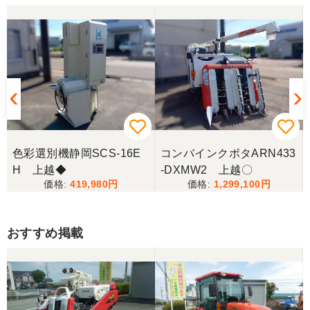
色彩選別機静岡SCS-16E
コンバインクボタARN433
H 上越◆
-DXMW2 上越〇
419,980
1,299,100
おすすめ掲載