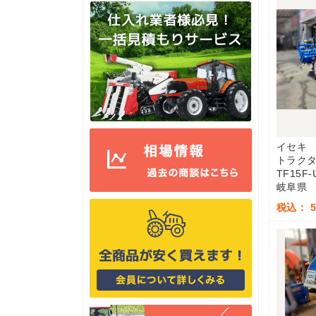
イセキ
トラク
TF15F
岐阜県
税込： 5