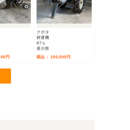
クボタ
耕運機
K7-L
香川県
000円
税込： 100,000円