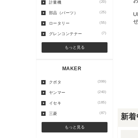
(20)
計量機
(25)
部品（パーツ）
(55)
ロータリー
(7)
グレンコンテナー
もっと見る
MAKER
(399)
クボタ
(240)
ヤンマー
(185)
イセキ
(87)
三菱
新着
もっと見る