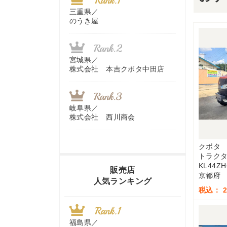
三重県／
のうき屋
宮城県／
株式会社 本吉クボタ中田店
岐阜県／
株式会社 西川商会
クボタ
トラク
香川県／
KL44Z
農機リンクス
販売店
京都府
人気ランキング
税込： 2,
山梨県／
株式会社 ヨダ兄弟商会
福島県／