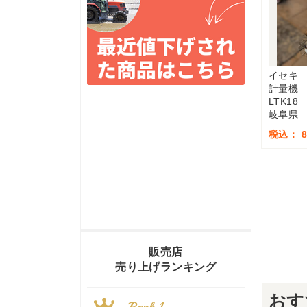
イセキ
計量機
LTK18
岐阜県
税込： 8
販売店
売り上げランキング
おす