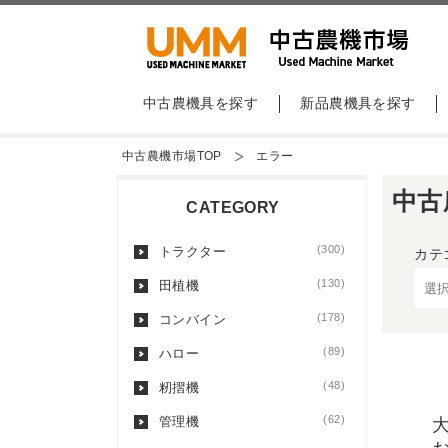
中古農機具を探す
新品農機具を探す
中古農機市場TOP
エラー
中古
CATEGORY
(300)
トラクター
カテ
(130)
田植機
(178)
コンバイン
(89)
ハロー
(48)
籾摺機
(62)
管理機