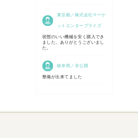
京都府／
東京都／株式会社マーケ
株式会社キリノ
秋田県／
TMKトレーディング株式会社
ットエンタープライズ
状態のいい機械を安く購入でき
ました。ありがとうございまし
福島県／
た。
(有)草野商事
岐阜県／非公開
整備が出来てました
山形県／
株式会社ノーキステージ
岡山県／
ツカサ商会 津山営業所