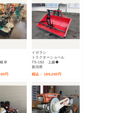
イガラシ
ア
トラクターショベル
 岐阜
TS-162 上越◆
新潟県
600円
税込： 189,200円