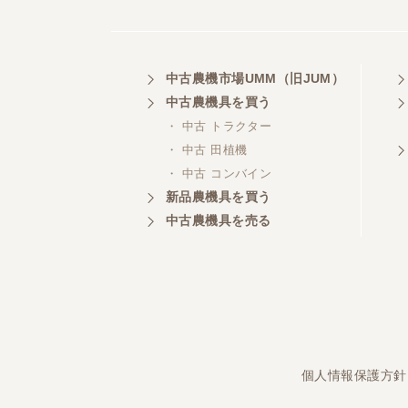
埼玉県／
中古農機市場UMM（旧JUM）
株式会社トミタモータース
中古農機具を買う
・ 中古 トラクター
・ 中古 田植機
・ 中古 コンバイン
三重県／
株式会社 ケイ・エス・エンタ
新品農機具を買う
ープライズ
中古農機具を売る
個人情報保護方針