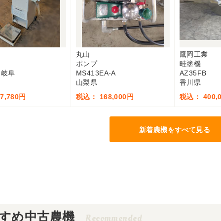
丸山
鷹岡工業
ポンプ
畦塗機
 岐阜
MS413EA-A
AZ35FB
山梨県
香川県
7,780円
税込： 168,000円
税込： 400,
新着農機をすべて見る
すめ中古農機
Recommended