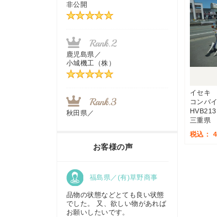
非公開
茨城県／
近江商事合同会社：「茨城中古
農建機販売」
鹿児島県／
小城機工（株）
千葉県／
株式会社テクノ・タカ
イセキ
コンバ
HVB213
秋田県／
三重県
TMKトレーディング株式会社
福岡県／
税込： 4
株式会社カドワキ機械（旧ナカ
お客様の声
ガワ農機商会）
香川県／
福島県／(有)草野商事
農機リンクス
東京都／
株式会社マーケットエンタープ
品物の状態などとても良い状態
ライズ
でした。 又、欲しい物があれば
お願いしたいです。