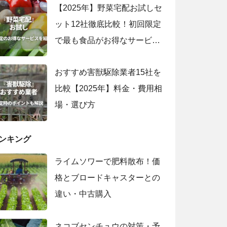
【2025年】野菜宅配お試しセ
ット12社徹底比較！初回限定
で最も食品がお得なサービス
は？
おすすめ害獣駆除業者15社を
比較【2025年】料金・費用相
場・選び方
ンキング
ライムソワーで肥料散布！価
格とブロードキャスターとの
違い・中古購入
ネコブセンチュウの対策・予