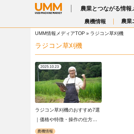
農業とつながる情報
農業
農機情報
UMM情報メディアTOP
»
ラジコン草刈機
ラジコン草刈機
2025.10.23
ラジコン草刈機のおすすめ7選
｜価格や特徴・操作の仕方も
解説！中古の買い方も
農機情報