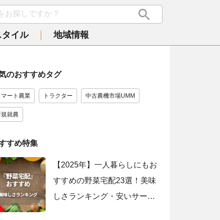
スタイル
地域情報
気のおすすめタグ
スマート農業
トラクター
中古農機市場UMM
新規就農
すすめ特集
【2025年】一人暮らしにもお
すすめの野菜宅配23選！美味
しさランキング・安いサービ
スを紹介