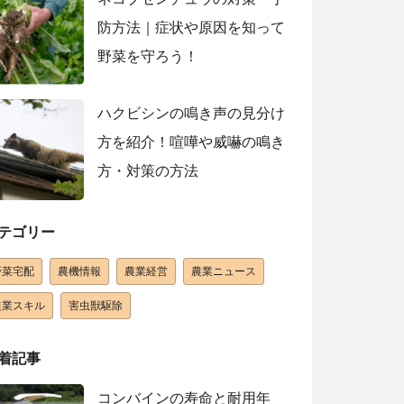
防方法｜症状や原因を知って
野菜を守ろう！
ハクビシンの鳴き声の見分け
方を紹介！喧嘩や威嚇の鳴き
方・対策の方法
テゴリー
野菜宅配
農機情報
農業経営
農業ニュース
農業スキル
害虫獣駆除
着記事
コンバインの寿命と耐用年