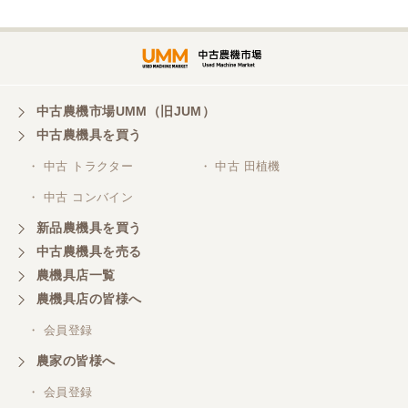
三重県／谷本勝美
対応も、よくしてくれました、有難うございまし
た。
中古農機市場UMM（旧JUM）
中古農機具を買う
三重県／山本
・ 中古 トラクター
・ 中古 田植機
対応ありがとうございました。
・ 中古 コンバイン
新品農機具を買う
三重県／山本
中古農機具を売る
共立シュレッターを受け取りました。 状態は問題な
農機具店一覧
く、エンジンも調子がよさそうです。 ありがとうご
ざいました。
農機具店の皆様へ
・ 会員登録
三重県／
農家の皆様へ
いつも色々お願いごとをしますが、 無理なお願いも
・ 会員登録
嫌な顔をせずに一生懸命頑張ってくれる中山さんに