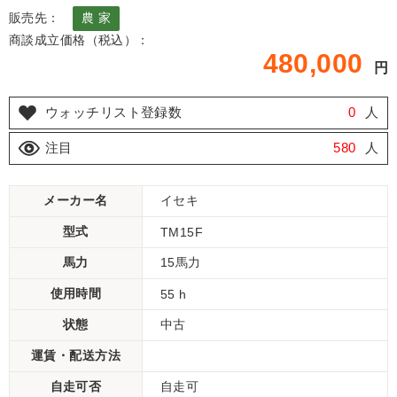
販売先：
農 家
商談成立価格（税込）：
480,000
円
ウォッチリスト登録数
0
人
注目
580
人
メーカー名
イセキ
型式
TM15F
馬力
15馬力
使用時間
55 h
状態
中古
運賃・配送方法
自走可否
自走可