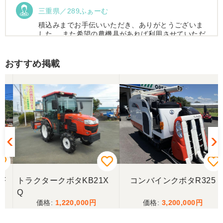
三重県／289ふぁーむ
積込みまでお手伝いいただき、ありがとうございま
した。 また希望の農機具があれば利用させていただ
きます。
おすすめ掲載
三重県／トシ
この度はお世話になりました。また、機会があれば
よろしくお願いします。
三重県／ユウスケ
購入から引き取りまでスムーズでした。ありがとう
ございました。
トラクタークボタKB21X
コンバインクボタR325
三重県／
Q
1,220,000
3,200,000
当方の要望に対して、素早く対応していただき感謝
しております。 ありがとうございました。