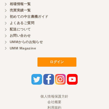
感謝しています。ここで3台買いましたが、これから
相場情報一覧
もよろしくお願いしたいです。
売買実績一覧
初めての中古農機ガイド
よくあるご質問
三重県／
配送について
初めてコンバインを買いに行ったのですが、とても
明るい方に担当していただき細かく説明して下さっ
お問い合わせ
てとても嬉しかったです。
UMMからのお知らせ
UMM Magazine
三重県／
ログイン
担当さんの説明が丁寧で分かりやすく、急な要望に
も迅速に対応して頂き非常に助かりました。
三重県／
良い接客でした。今後も利用します。
個人情報保護方針
会社概要
三重県／
利用規約