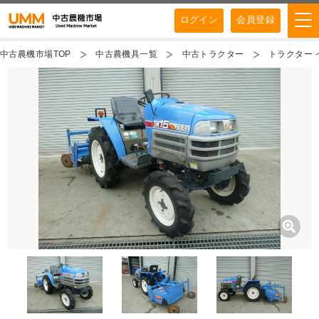
ログイン
会員登録
中古農機市場TOP
中古農機具一覧
中古トラクター
トラクター イ