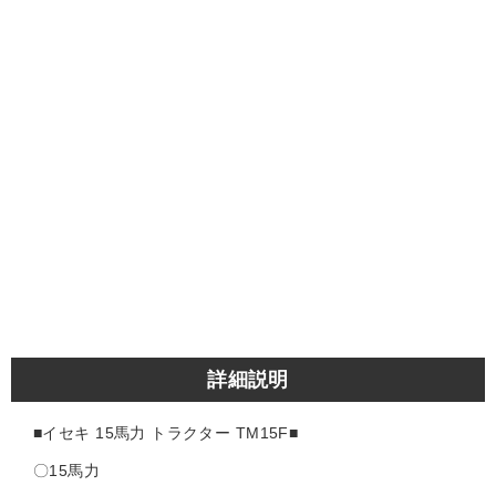
詳細説明
■イセキ 15馬力 トラクター TM15F■
〇15馬力