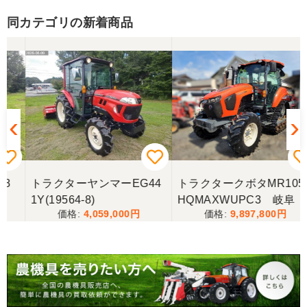
同カテゴリの新着商品
三重県／山﨑
スタッフの鈴木さんが親切で機械に詳しく 丁寧にご
対応頂きました。 ありがとう！ 少し距離はあります
が、今後も農機具を買う際はのうき屋さんを利用し
ようと思います。
三重県／miraisann
写真と現物が違いすぎる
トラクターヤンマーEG44
トラクタークボタMR1050
1Y(19564-8)
HQMAXWUPC3 岐阜
三重県／谷本勝美
4,059,000
9,897,800
こちらの、対応も、よく、大変、満足、です。
三重県／谷本勝美
こちらの、対応、も、よくして、くれました。