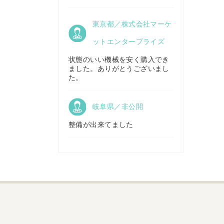
京都府／
東京都／株式会社マーケ
株式会社キリノ
秋田県／
TMKトレーディング株式会社
ットエンタープライズ
状態のいい機械を安く購入でき
ました。ありがとうございまし
福島県／
た。
(有)草野商事
岐阜県／非公開
整備が出来てました
山形県／
株式会社ノーキステージ
岡山県／
ツカサ商会 津山営業所