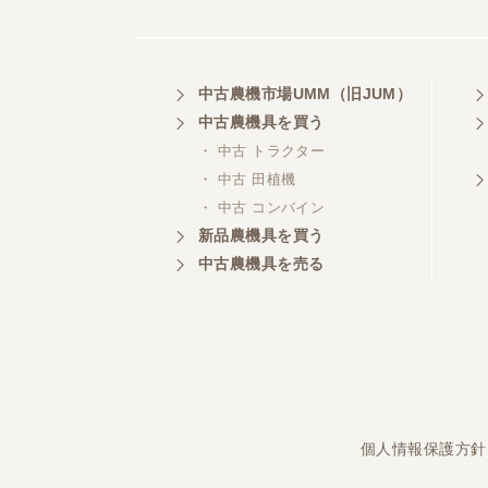
埼玉県／
中古農機市場UMM（旧JUM）
株式会社トミタモータース
中古農機具を買う
・ 中古 トラクター
・ 中古 田植機
・ 中古 コンバイン
三重県／
株式会社 ケイ・エス・エンタ
新品農機具を買う
ープライズ
中古農機具を売る
個人情報保護方針