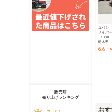
コバシ
サイバ
TX380
栃木県
税込： 5
販売店
売り上げランキング
おす