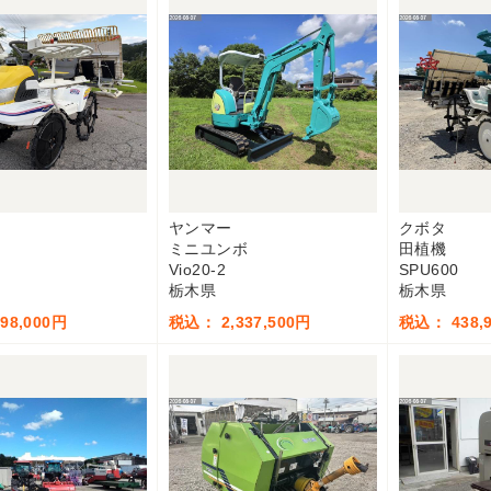
ヤンマー
クボタ
ミニユンボ
田植機
Vio20-2
SPU600
栃木県
栃木県
98,000円
税込： 2,337,500円
税込： 438,