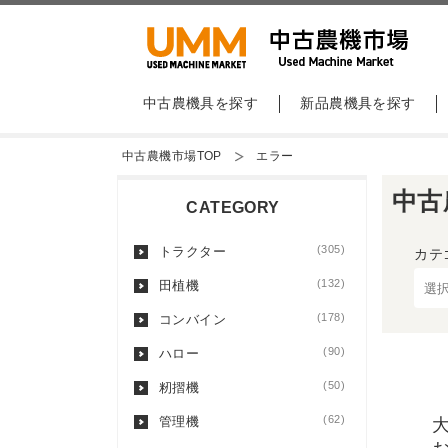
中古農機具を探す
新品農機具を探す
中古農機市場TOP
エラー
中古
CATEGORY
(305)
トラクター
カテ
(132)
田植機
(178)
コンバイン
(90)
ハロー
(50)
籾摺機
(62)
管理機