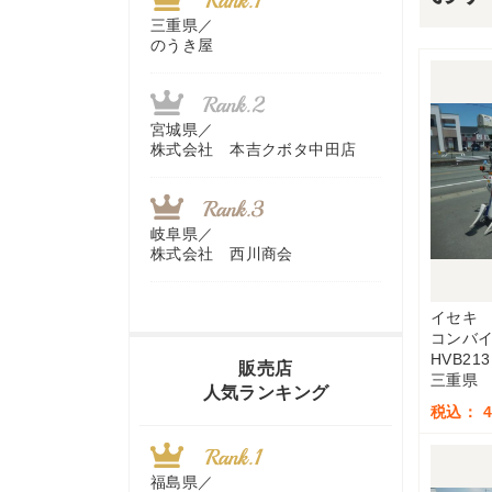
三重県／
のうき屋
宮城県／
株式会社 本吉クボタ中田店
岐阜県／
株式会社 西川商会
イセキ
コンバ
香川県／
HVB213
農機リンクス
販売店
三重県
人気ランキング
税込： 4
山梨県／
株式会社 ヨダ兄弟商会
福島県／