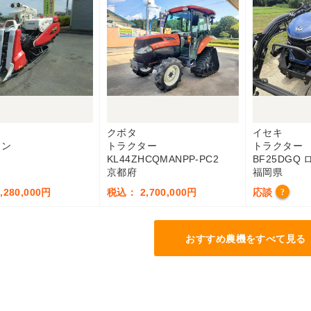
ー
クボタ
イセキ
イン
トラクター
トラクター
KL44ZHCQMANPP-PC2
BF25DGQ
京都府
福岡県
280,000円
税込： 2,700,000円
応談
?
おすすめ農機をすべて見る