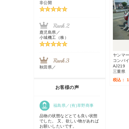
非公開
茨城県／
近江商事合同会社：「茨城中古
農建機販売」
鹿児島県／
小城機工（株）
千葉県／
株式会社テクノ・タカ
ヤンマ
コンバ
AJ219
秋田県／
三重県
TMKトレーディング株式会社
福岡県／
税込： 1,
株式会社カドワキ機械（旧ナカ
お客様の声
ガワ農機商会）
香川県／
福島県／(有)草野商事
農機リンクス
東京都／
株式会社マーケットエンタープ
品物の状態などとても良い状態
ライズ
でした。 又、欲しい物があれば
お願いしたいです。