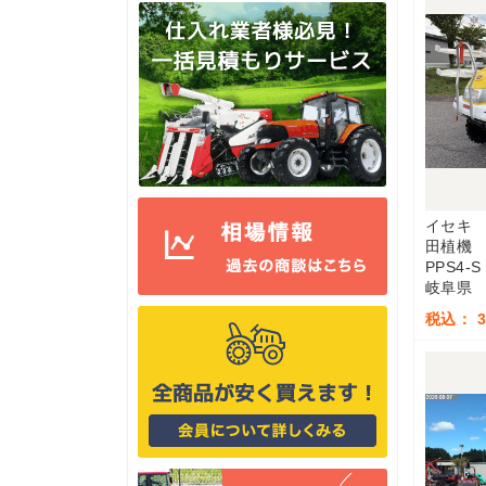
イセキ
田植機
PPS4-S
岐阜県
税込： 3