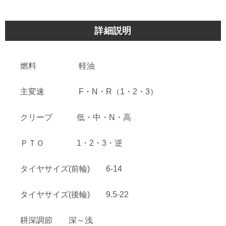
詳細説明
燃料 軽油
主変速 F・N・R（1・2・3）
クリープ 低・中・N・高
ＰＴＯ 1・2・3・逆
タイヤサイズ(前輪) 6-14
タイヤサイズ(後輪) 9.5-22
耕深調節 深～浅