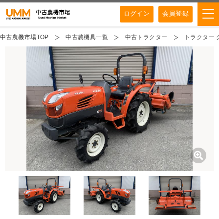
ログイン
会員登録
中古農機市場TOP
中古農機具一覧
中古トラクター
トラクター ク