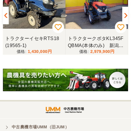
トラクターイセキRTS18
トラクタークボタKL345F
(19565-1)
QBMA(本体のみ) 新潟●
1,430,000
2,979,900
〇
中古農機市場UMM（旧JUM）