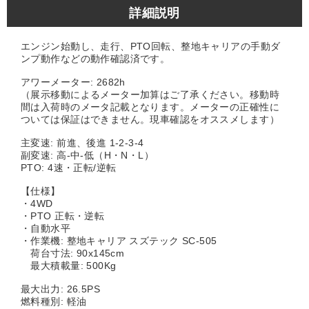
詳細説明
エンジン始動し、走行、PTO回転、整地キャリアの手動ダ
ンプ動作などの動作確認済です。
アワーメーター: 2682h
（展示移動によるメーター加算はご了承ください。移動時
間は入荷時のメータ記載となります。メーターの正確性に
ついては保証はできません。現車確認をオススメします）
主変速: 前進、後進 1-2-3-4
副変速: 高-中-低（H・N・L）
PTO: 4速・正転/逆転
【仕様】
・4WD
・PTO 正転・逆転
・自動水平
・作業機: 整地キャリア スズテック SC-505
荷台寸法: 90x145cm
最大積載量: 500Kg
最大出力: 26.5PS
燃料種別: 軽油