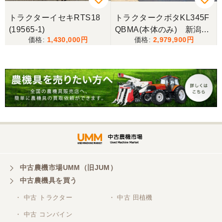
トラクターイセキRTS18
トラクタークボタKL345F
(19565-1)
QBMA(本体のみ) 新潟●
1,430,000
2,979,900
〇
中古農機市場UMM（旧JUM）
中古農機具を買う
・ 中古 トラクター
・ 中古 田植機
・ 中古 コンバイン