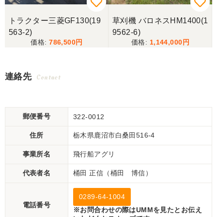
トラクター三菱GF130(19
草刈機 バロネスHM1400(1
563-2)
9562-6)
786,500
1,144,000
連絡先
Contact
郵便番号
322-0012
住所
栃木県鹿沼市白桑田516-4
事業所名
飛行船アグリ
代表者名
桶田 正信（桶田 博信）
0289-64-1004
電話番号
※お問合わせの際はUMMを見たとお伝え