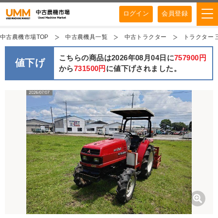
ログイン
会員登録
中古農機市場TOP
中古農機具一覧
中古トラクター
トラクター 三菱
こちらの商品は2026年08月04日に
757900円
値下げ
から
731500円
に値下げされました。