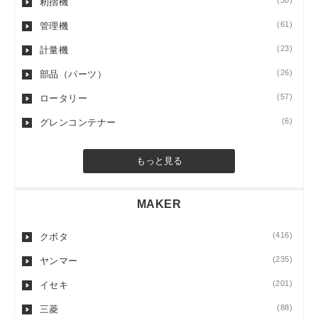
(50)
籾摺機
(61)
管理機
(23)
計量機
(26)
部品（パーツ）
(57)
ロータリー
(6)
グレンコンテナー
もっと見る
MAKER
(416)
クボタ
(235)
ヤンマー
(201)
イセキ
(88)
三菱