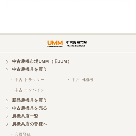
岡山県／
ツカサ商会 津山営業所
埼玉県／
株式会社トミタモータース
中古農機市場UMM（旧JUM）
中古農機具を買う
三重県／
株式会社 ケイ・エス・エンタープライズ
・ 中古 トラクター
・ 中古 田植機
・ 中古 コンバイン
新品農機具を買う
中古農機具を売る
農機具店一覧
農機具店の皆様へ
・ 会員登録