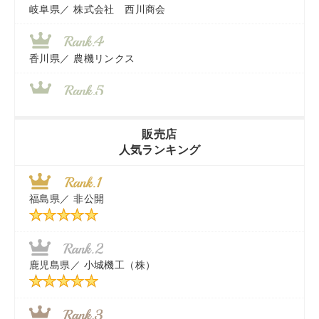
岐阜県／
株式会社 西川商会
香川県／
農機リンクス
山梨県／
株式会社 ヨダ兄弟商会
販売店
人気ランキング
茨城県／
近江商事合同会社：「茨城中古農建機販売」
福島県／
非公開
千葉県／
株式会社テクノ・タカ
福岡県／
株式会社カドワキ機械（旧ナカガワ農機商会）
鹿児島県／
小城機工（株）
東京都／
株式会社マーケットエンタープライズ