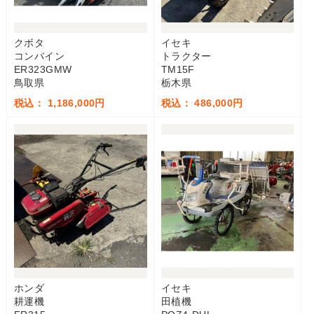
クボタ
イセキ
コンバイン
トラクター
ER323GMW
TM15F
鳥取県
栃木県
税込： 1,186,000円
税込： 486,000円
ホンダ
イセキ
耕運機
田植機