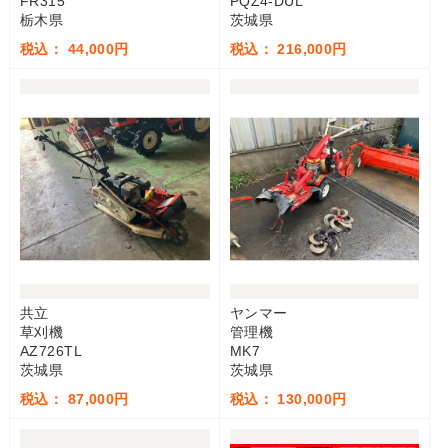
FR315
PQZ4-DUL
栃木県
茨城県
税込： 44,000円
税込： 216,000円
共立
ヤンマー
草刈機
管理機
AZ726TL
MK7
茨城県
茨城県
税込： 87,000円
税込： 130,000円