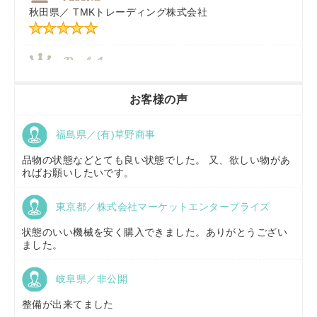
秋田県／
TMKトレーディング株式会社
秋田県／
TMKトレーディング株式会社
香川県／
農機リンクス
お客様の声
福島県／(有)草野商事
京都府／
株式会社キリノ
品物の状態などとても良い状態でした。 又、欲しい物があ
ればお願いしたいです。
東京都／株式会社マーケットエンタープライズ
福島県／
(有)草野商事
状態のいい機械を安く購入できました。ありがとうござい
ました。
岐阜県／非公開
山形県／
株式会社ノーキステージ
整備が出来てました