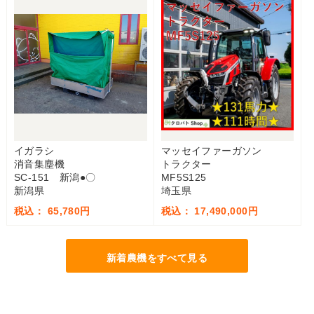
イガラシ
マッセイファーガソン
消音集塵機
トラクター
SC-151 新潟●〇
MF5S125
新潟県
埼玉県
税込： 65,780円
税込： 17,490,000円
新着農機をすべて見る