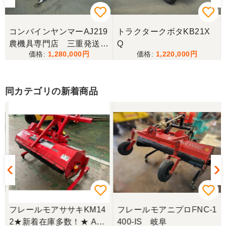
コンバインヤンマーAJ219
トラクタークボタKB21X
農機具専門店 三重発送整
Q
1,280,000
1,220,000
備済み
同カテゴリの新着商品
フレールモアササキKM14
フレールモアニプロFNC-1
2★新着在庫多数！★ A2
400-IS 岐阜