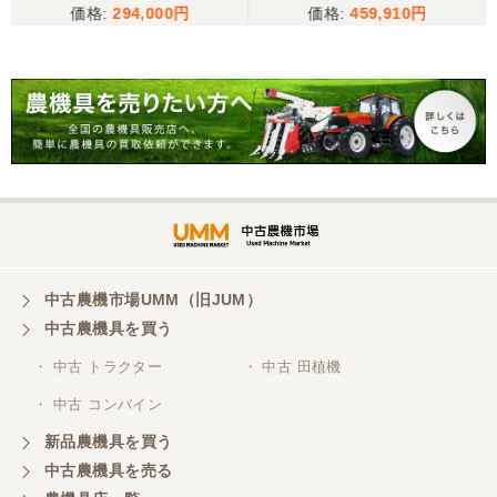
294,000
459,910
キャスター付 草刈り 作業
幅 1400mm トラクター 草
刈り 現状渡し 【P112891
33】
中古農機市場UMM（旧JUM）
中古農機具を買う
・ 中古 トラクター
・ 中古 田植機
・ 中古 コンバイン
新品農機具を買う
中古農機具を売る