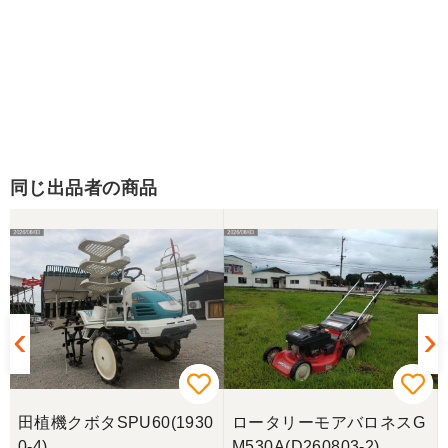
同じ出品者の商品
ネ
田植機クボタSPU60(1930
ロータリーモアバロネスG
0-4)
M530A(D260803-2)