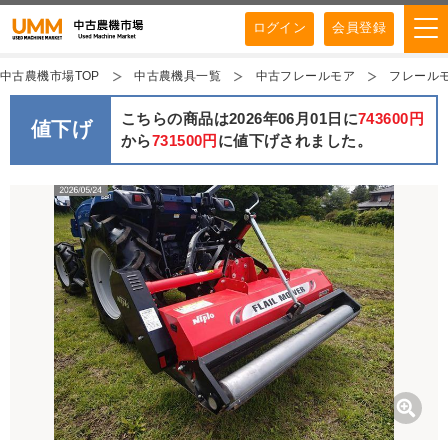
ログイン
会員登録
中古農機市場TOP
中古農機具一覧
中古フレールモア
フレールモア
こちらの商品は2026年06月01日に
743600円
値下げ
から
731500円
に値下げされました。