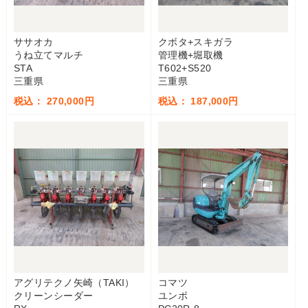
ササオカ
クボタ+スキガラ
うね立てマルチ
管理機+堀取機
STA
T602+S520
三重県
三重県
税込： 270,000円
税込： 187,000円
アグリテクノ矢崎（TAKI）
コマツ
クリーンシーダー
ユンボ