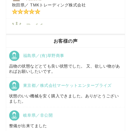
秋田県／
TMKトレーディング株式会社
秋田県／
TMKトレーディング株式会社
香川県／
農機リンクス
お客様の声
福島県／(有)草野商事
京都府／
株式会社キリノ
品物の状態などとても良い状態でした。 又、欲しい物があ
ればお願いしたいです。
東京都／株式会社マーケットエンタープライズ
福島県／
(有)草野商事
状態のいい機械を安く購入できました。ありがとうござい
ました。
岐阜県／非公開
山形県／
株式会社ノーキステージ
整備が出来てました