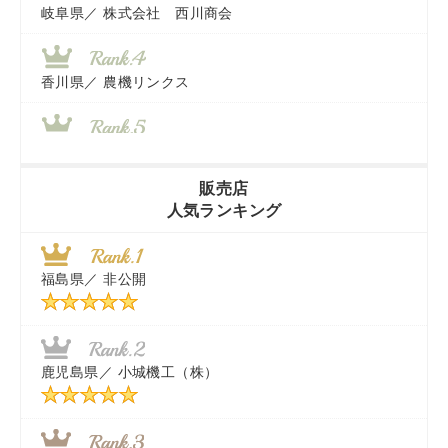
岐阜県／
株式会社 西川商会
香川県／
農機リンクス
山梨県／
株式会社 ヨダ兄弟商会
販売店
人気ランキング
茨城県／
近江商事合同会社：「茨城中古農建機販売」
福島県／
非公開
千葉県／
株式会社テクノ・タカ
福岡県／
株式会社カドワキ機械（旧ナカガワ農機商会）
鹿児島県／
小城機工（株）
東京都／
株式会社マーケットエンタープライズ