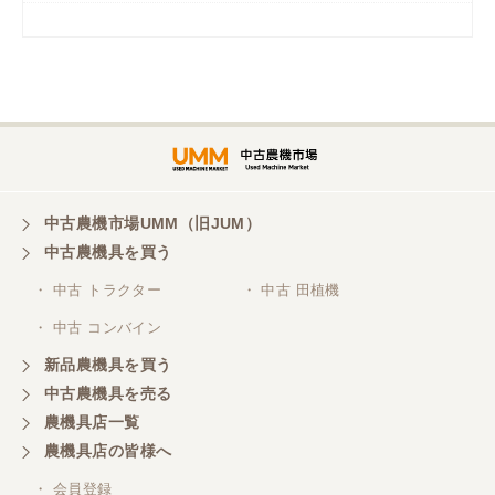
岡山県／
ツカサ商会 津山営業所
埼玉県／
株式会社トミタモータース
中古農機市場UMM（旧JUM）
中古農機具を買う
三重県／
株式会社 ケイ・エス・エンタープライズ
・ 中古 トラクター
・ 中古 田植機
・ 中古 コンバイン
新品農機具を買う
中古農機具を売る
農機具店一覧
農機具店の皆様へ
・ 会員登録