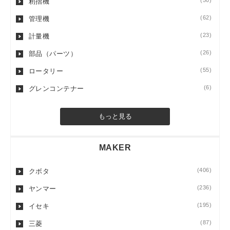
(50)
籾摺機
(62)
管理機
(23)
計量機
(26)
部品（パーツ）
(55)
ロータリー
(6)
グレンコンテナー
もっと見る
MAKER
(406)
クボタ
(236)
ヤンマー
(195)
イセキ
(87)
三菱