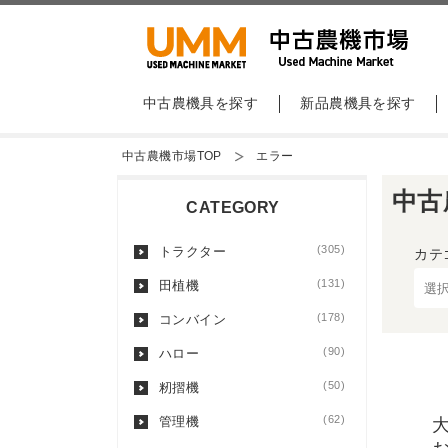
中古農機具を探す
新品農機具を探す
中古農機市場TOP
エラー
中古
CATEGORY
(305)
トラクター
カテ
(131)
田植機
(178)
コンバイン
(90)
ハロー
(50)
籾摺機
(62)
管理機