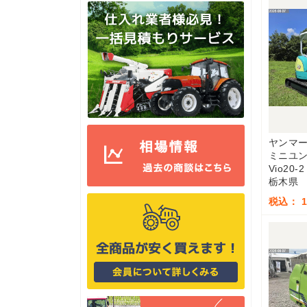
ヤンマ
ミニユ
Vio20-2
栃木県
税込： 1,