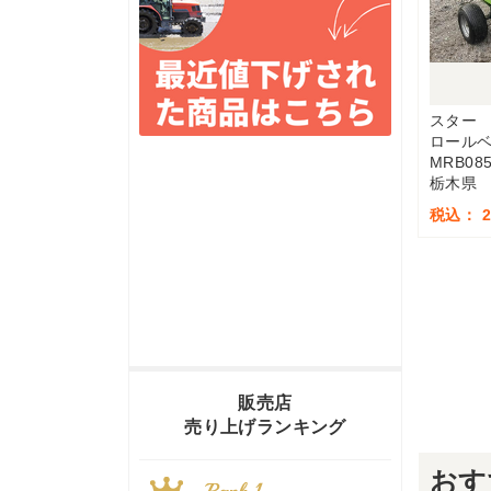
スター
ロール
MRB08
栃木県
税込： 2
販売店
売り上げランキング
おす