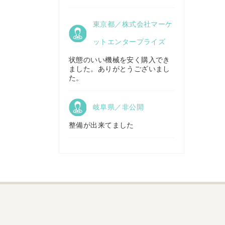
京都府／
東京都／株式会社マーケ
株式会社キリノ
秋田県／
TMKトレーディング株式会社
ットエンタープライズ
状態のいい機械を安く購入でき
ました。ありがとうございまし
福島県／
た。
(有)草野商事
岐阜県／非公開
整備が出来てました
山形県／
株式会社ノーキステージ
岡山県／
ツカサ商会 津山営業所