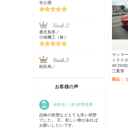
非公開
茨城県／
近江商事合同会社：「茨城中古
農建機販売」
鹿児島県／
小城機工（株）
千葉県／
株式会社テクノ・タカ
ヤンマ
トラク
AF250Q
秋田県／
三重県
TMKトレーディング株式会社
福岡県／
税込： 1,
株式会社カドワキ機械（旧ナカ
お客様の声
ガワ農機商会）
香川県／
福島県／(有)草野商事
農機リンクス
東京都／
株式会社マーケットエンタープ
品物の状態などとても良い状態
ライズ
でした。 又、欲しい物があれば
お願いしたいです。