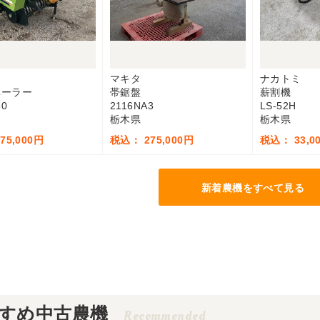
マキタ
ナカトミ
ベーラー
帯鋸盤
薪割機
50
2116NA3
LS-52H
栃木県
栃木県
75,000円
税込： 275,000円
税込： 33,0
新着農機をすべて見る
すめ中古農機
Recommended