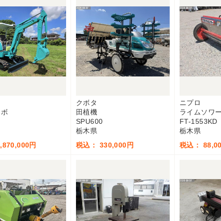
ー
クボタ
ニプロ
ンボ
田植機
ライムソワ
SPU600
FT-1553KD
栃木県
栃木県
870,000円
税込： 330,000円
税込： 88,0