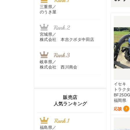
三重県／
のうき屋
宮城県／
株式会社 本吉クボタ中田店
岐阜県／
株式会社 西川商会
イセキ
トラク
香川県／
BF25D
農機リンクス
販売店
福岡県
人気ランキング
応談
?
山梨県／
株式会社 ヨダ兄弟商会
福島県／