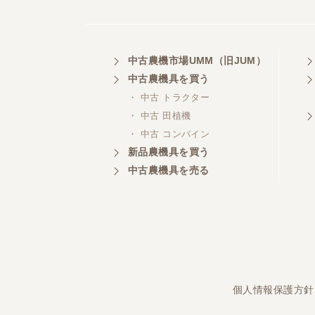
埼玉県／
中古農機市場UMM（旧JUM）
株式会社トミタモータース
中古農機具を買う
・ 中古 トラクター
・ 中古 田植機
・ 中古 コンバイン
三重県／
株式会社 ケイ・エス・エンタ
新品農機具を買う
ープライズ
中古農機具を売る
個人情報保護方針