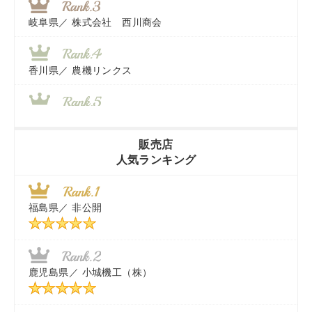
岐阜県／
株式会社 西川商会
香川県／
農機リンクス
山梨県／
株式会社 ヨダ兄弟商会
販売店
人気ランキング
茨城県／
近江商事合同会社：「茨城中古農建機販売」
福島県／
非公開
千葉県／
株式会社テクノ・タカ
福岡県／
株式会社カドワキ機械（旧ナカガワ農機商会）
鹿児島県／
小城機工（株）
東京都／
株式会社マーケットエンタープライズ