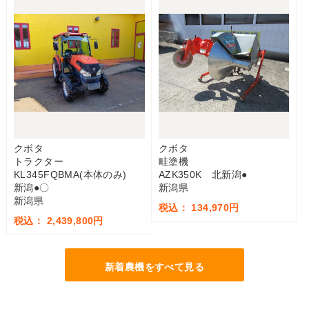
クボタ
クボタ
トラクター
畦塗機
KL345FQBMA(本体のみ)
AZK350K 北新潟●
新潟●〇
新潟県
新潟県
税込： 134,970円
税込： 2,439,800円
新着農機をすべて見る