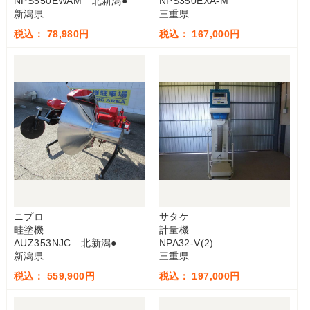
NPS550EWAM 北新潟●
NPS350EXA-M
新潟県
三重県
税込： 78,980円
税込： 167,000円
ニプロ
サタケ
畦塗機
計量機
AUZ353NJC 北新潟●
NPA32-V(2)
新潟県
三重県
税込： 559,900円
税込： 197,000円