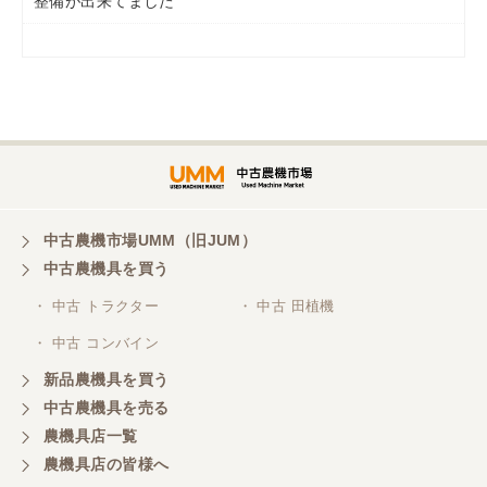
整備が出来てました
岡山県／
ツカサ商会 津山営業所
埼玉県／
株式会社トミタモータース
中古農機市場UMM（旧JUM）
中古農機具を買う
三重県／
株式会社 ケイ・エス・エンタープライズ
・ 中古 トラクター
・ 中古 田植機
・ 中古 コンバイン
新品農機具を買う
中古農機具を売る
農機具店一覧
農機具店の皆様へ