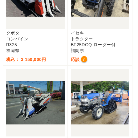
クボタ
イセキ
コンバイン
トラクター
R325
BF25DGQ ローダー付
福岡県
福岡県
税込： 3,150,000円
応談
?