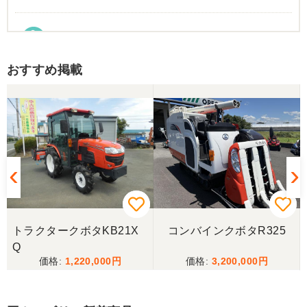
東京都／Suzukake
初めて中古農機具市場を利用しました。 購入したい
おすすめ掲載
物は2台出ていて、当初安い方を購入予定でした。
しかしそちらは売れてしまったとの事でしたので、5
万円ほど高い方を購入させて頂きました。 引き取り
に伺い持ち帰りましたが、出品画像と違い確認した
所、安い方を渡されました。 出品者に問い合わせま
したが、高い方は「先に購入した者が引き取り済み
で安い方でお願いしたい」との事。 では先の安い方
との差額分を返金と交渉しましたが、「難しい」と
の事。カバーが脱落していて、使用に難が有る事を
伝えたところ、そのカバー代金で妥協する事になり
ました。 「管理する者が間違えて管理番号を貼り付
けた」 といっておりましたが、とても残念な気持
ちで購入した機械を修理しています。 二度とこのよ
トラクタークボタKB21X
コンバインクボタR325
うな間違いが無いように改善して欲しいです。
Q
1,220,000
3,200,000
東京都／
良いコンバインを購入する事が出来ました、ありが