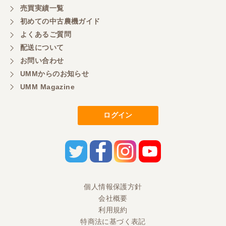
売買実績一覧
初めての中古農機ガイド
東京都／もっくん
よくあるご質問
担当者さんの対応が素晴らしい！ とても気分の良
配送について
い取引ができました。 製品も価格以上の状態で満足
お問い合わせ
しています。
UMMからのお知らせ
UMM Magazine
東京都／ヨッシー
迅速な取引有難うございました
ログイン
東京都／大西
とても迅速で丁寧なご対応ありがとうございまし
た。 引き取りまでスムーズで気持ちの良いお取引が
出来たと思います。今後も活用させて頂きたく思っ
個人情報保護方針
ておりますので、どうぞ宜しくお願い申し上げま
す。
会社概要
利用規約
特商法に基づく表記