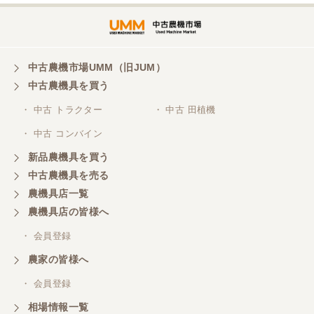
た。また機会があればよろしくお願いします。
東京都／がーさん
中古農機市場UMM（旧JUM）
その日に評価しましたが届いてませんか？ 届いてな
中古農機具を買う
ければ再度送信しますが。 大橋粉砕機です。
・ 中古 トラクター
・ 中古 田植機
・ 中古 コンバイン
東京都／がーさん
新品農機具を買う
なんだかんだ積み込みまでして頂き助かりました！
中古農機具を売る
農機具店一覧
東京都／おちゃ
農機具店の皆様へ
とても対応良く、積込までしていただきました。
・ 会員登録
農家の皆様へ
東京都／あきら
・ 会員登録
購入させていただきました、今後ともよろしくお願
相場情報一覧
いいたします。