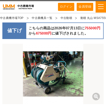
ログイン
会員登録
中古農機市場TOP
中古農機具一覧
中古動噴
動噴 丸山 MSA75
こちらの商品は2026年07月13日に
755000円
値下げ
から
675000円
に値下げされました。