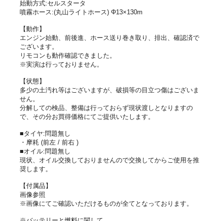
始動方式:セルスタータ
噴霧ホース:(丸山ライトホース) Φ13×130m
【動作】
エンジン始動、前後進、ホース送り巻き取り、排出、確認済で
ございます。
リモコンも動作確認できました。
※実演は行っておりません。
【状態】
多少の土汚れ等はございますが、破損等の目立つ傷はございま
せん。
分解しての検品、整備は行っておらず現状渡しとなりますの
で、その分お買得価格にてご提供いたします。
■タイヤ:問題無し
・摩耗 (前左 / 前右 )
■オイル:問題無し
現状、オイル交換しておりませんので交換してからご使用を推
奨します。
【付属品】
画像参照
※画像にてご確認いただけるものが全てとなっております。
※バッテリーと燃料に関して