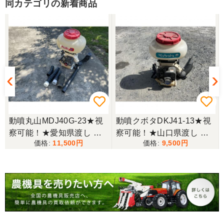
とうございました。
同カテゴリの新着商品
東京都／yuikanoa
いろいろな質問にもすぐに答えていただき 引き取り
時にも親切な対応をありがとうございました。又機
会があれば宜しくお願いします。ありがとうござい
ます。
東京都／松浦克美
動噴丸山MDJ40G-23★視
動噴クボタDKJ41-13★視
エンジンが一発でかかり嬉しかったです。
察可能！★愛知県渡し 丸
察可能！★山口県渡し ク
11,500
9,500
山 噴霧器 MDJ40G-23 背
ボタ 背負動噴 DKJ41-13
負式 動噴 ガソリン ホース
動力噴霧器 背負式 1キロ
東京都／松浦克美
付き スプレーヤー 1キロ
剤対応 農薬 肥料 散布機
対応が良く、機械も良いようです。
剤対応 現状渡し【P11432
現状渡し【P11367092】
285】
東京都／購入者
非常に丁寧に対応して頂きありがとうございまし