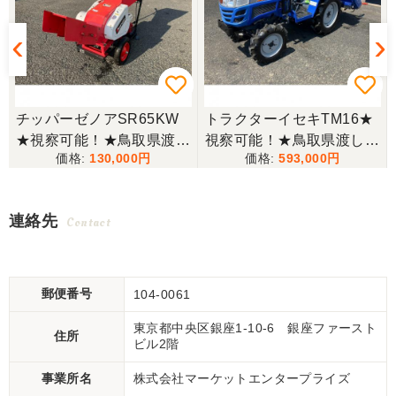
チッパーゼノアSR65KW
トラクターイセキTM16★
★視察可能！★鳥取県渡し
視察可能！★鳥取県渡し
130,000
593,000
ゼノア チッパー SR65KW
イセキ トラクター TM16 1
ガソリン シュレッダー ウ
6馬力 624h パワステ 自動
ッドチッパー 木材粉砕機
耕深 ARM123 ロータリー
連絡先
Contact
現状渡し【P11165139】
乗用 4WD ディーゼル 現
状渡し【P11511946】
郵便番号
104-0061
東京都中央区銀座1-10-6 銀座ファースト
住所
ビル2階
事業所名
株式会社マーケットエンタープライズ