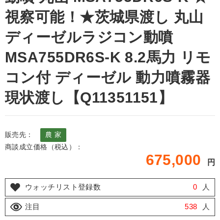
視察可能！★茨城県渡し 丸山
ディーゼルラジコン動噴
MSA755DR6S-K 8.2馬力 リモ
コン付 ディーゼル 動力噴霧器
現状渡し【Q11351151】
販売先：
農 家
商談成立価格（税込）：
675,000
円
ウォッチリスト登録数
0
人
注目
538
人