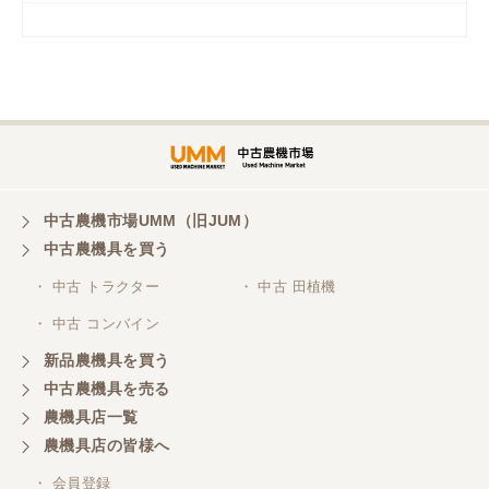
岡山県／
ツカサ商会 津山営業所
埼玉県／
株式会社トミタモータース
中古農機市場UMM（旧JUM）
中古農機具を買う
三重県／
株式会社 ケイ・エス・エンタープライズ
・ 中古 トラクター
・ 中古 田植機
・ 中古 コンバイン
新品農機具を買う
中古農機具を売る
農機具店一覧
農機具店の皆様へ
・ 会員登録