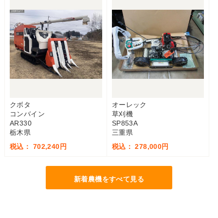
クボタ
オーレック
コンバイン
草刈機
AR330
SP853A
栃木県
三重県
税込： 702,240円
税込： 278,000円
新着農機をすべて見る