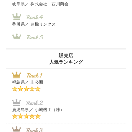
岐阜県／
株式会社 西川商会
香川県／
農機リンクス
山梨県／
株式会社 ヨダ兄弟商会
販売店
人気ランキング
茨城県／
近江商事合同会社：「茨城中古農建機販売」
福島県／
非公開
千葉県／
株式会社テクノ・タカ
福岡県／
株式会社カドワキ機械（旧ナカガワ農機商会）
鹿児島県／
小城機工（株）
東京都／
株式会社マーケットエンタープライズ