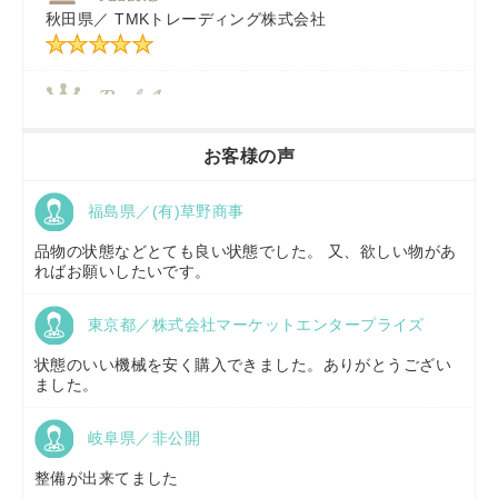
秋田県／
TMKトレーディング株式会社
秋田県／
TMKトレーディング株式会社
香川県／
農機リンクス
お客様の声
福島県／(有)草野商事
京都府／
株式会社キリノ
品物の状態などとても良い状態でした。 又、欲しい物があ
ればお願いしたいです。
東京都／株式会社マーケットエンタープライズ
福島県／
(有)草野商事
状態のいい機械を安く購入できました。ありがとうござい
ました。
岐阜県／非公開
山形県／
株式会社ノーキステージ
整備が出来てました