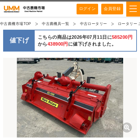
ログイン
会員登録
中古農機市場TOP
中古農機具一覧
中古ロータリー
ロータリー ニプ
こちらの商品は2026年07月11日に
585200円
値下げ
から
438900円
に値下げされました。