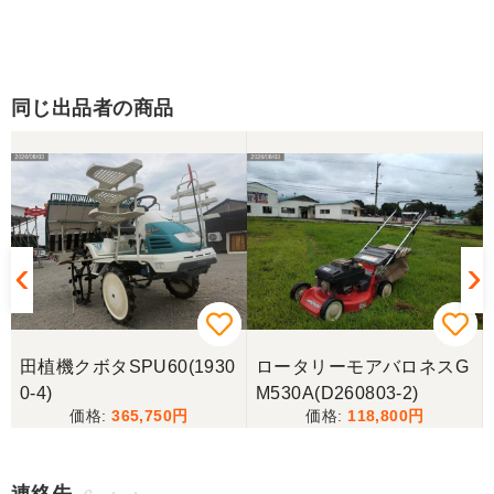
同じ出品者の商品
ネ
田植機クボタSPU60(1930
ロータリーモアバロネスG
0-4)
M530A(D260803-2)
365,750
118,800