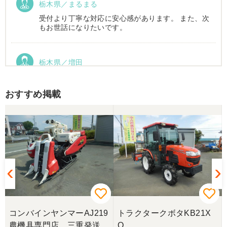
栃木県／まるまる
受付より丁寧な対応に安心感があります。 また、次
もお世話になりたいです。
栃木県／増田
運搬車動作確認しました。良い買い物ができまし
た。ありがとうございました。
おすすめ掲載
コンバインヤンマーAJ219
トラクタークボタKB21X
農機具専門店 三重発送整
Q