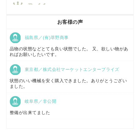
香川県／
農機リンクス
お客様の声
福島県／(有)草野商事
京都府／
株式会社キリノ
品物の状態などとても良い状態でした。 又、欲しい物があ
ればお願いしたいです。
東京都／株式会社マーケットエンタープライズ
福島県／
(有)草野商事
状態のいい機械を安く購入できました。ありがとうござい
ました。
岐阜県／非公開
山形県／
株式会社ノーキステージ
整備が出来てました
岡山県／
ツカサ商会 津山営業所