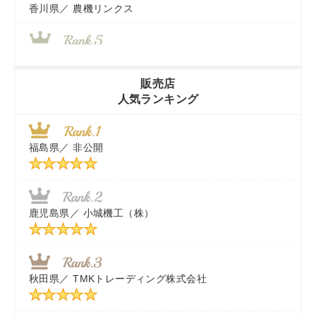
香川県／
農機リンクス
山梨県／
株式会社 ヨダ兄弟商会
販売店
人気ランキング
茨城県／
近江商事合同会社：「茨城中古農建機販売」
福島県／
非公開
千葉県／
株式会社テクノ・タカ
福岡県／
株式会社カドワキ機械（旧ナカガワ農機商会）
鹿児島県／
小城機工（株）
東京都／
株式会社マーケットエンタープライズ
秋田県／
TMKトレーディング株式会社
秋田県／
TMKトレーディング株式会社