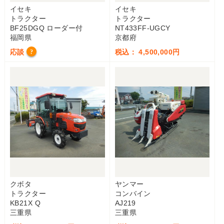
イセキ
イセキ
トラクター
トラクター
BF25DGQ ローダー付
NT433FF-UGCY
福岡県
京都府
応談
税込： 4,500,000円
?
クボタ
ヤンマー
トラクター
コンバイン
KB21X Q
AJ219
三重県
三重県