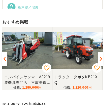
栃木県／増田
運搬車動作確認しました。良い買い物ができまし
た。ありがとうございました。
おすすめ掲載
コンバインヤンマーAJ219
トラクタークボタKB21X
農機具専門店 三重発送整
Q
1,280,000
1,220,000
備済み
同カテゴリの新着商品