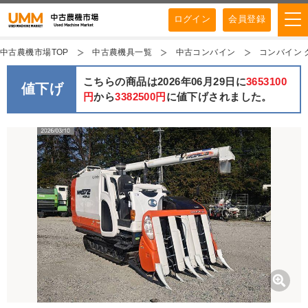
ログイン
会員登録
中古農機市場TOP
中古農機具一覧
中古コンバイン
コンバイン クボ
こちらの商品は2026年06月29日に
3653100
値下げ
円
から
3382500円
に値下げされました。