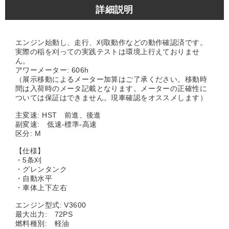
詳細説明
エンジン始動し、走行、刈取動作などの動作確認済です。
実際の稲を刈っての実践テストは環境上行えておりませ
ん。
アワーメーター: 606h
（展示移動によるメーター加算はご了承ください。移動時
間は入荷時のメータ記載となります。メーターの正確性に
ついては保証はできません。現車確認をオススメします）
主変速: HST 前進、後進
副変速: 低速-標準-高速
区分: M
【仕様】
・5条刈
・グレンタンク
・自動水平
・車体上下左右
エンジン型式: V3600
最大出力: 72PS
燃料種別: 軽油