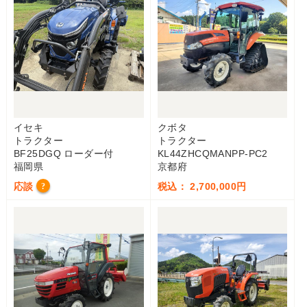
イセキ
クボタ
トラクター
トラクター
BF25DGQ ローダー付
KL44ZHCQMANPP-PC2
福岡県
京都府
応談
税込： 2,700,000円
?