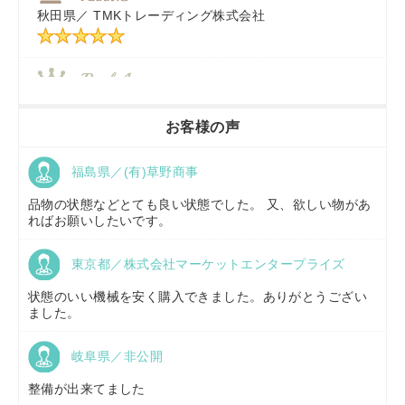
秋田県／
TMKトレーディング株式会社
秋田県／
TMKトレーディング株式会社
香川県／
農機リンクス
お客様の声
福島県／(有)草野商事
京都府／
株式会社キリノ
品物の状態などとても良い状態でした。 又、欲しい物があ
ればお願いしたいです。
東京都／株式会社マーケットエンタープライズ
福島県／
(有)草野商事
状態のいい機械を安く購入できました。ありがとうござい
ました。
岐阜県／非公開
山形県／
株式会社ノーキステージ
整備が出来てました