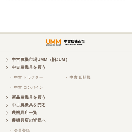
岡山県／
ツカサ商会 津山営業所
埼玉県／
株式会社トミタモータース
中古農機市場UMM（旧JUM）
中古農機具を買う
三重県／
株式会社 ケイ・エス・エンタープライズ
・ 中古 トラクター
・ 中古 田植機
・ 中古 コンバイン
新品農機具を買う
中古農機具を売る
農機具店一覧
農機具店の皆様へ
・ 会員登録