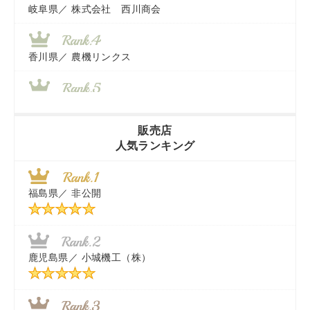
岐阜県／
株式会社 西川商会
香川県／
農機リンクス
山梨県／
株式会社 ヨダ兄弟商会
販売店
人気ランキング
茨城県／
近江商事合同会社：「茨城中古農建機販売」
福島県／
非公開
千葉県／
株式会社テクノ・タカ
福岡県／
株式会社カドワキ機械（旧ナカガワ農機商会）
鹿児島県／
小城機工（株）
東京都／
株式会社マーケットエンタープライズ