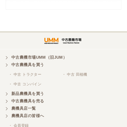
岡山県／
ツカサ商会 津山営業所
埼玉県／
株式会社トミタモータース
中古農機市場UMM（旧JUM）
中古農機具を買う
三重県／
株式会社 ケイ・エス・エンタープライズ
・ 中古 トラクター
・ 中古 田植機
・ 中古 コンバイン
新品農機具を買う
中古農機具を売る
農機具店一覧
農機具店の皆様へ
・ 会員登録