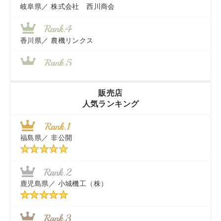
岐阜県／
株式会社 西川商会
香川県／
農機リンクス
山梨県／
株式会社 ヨダ兄弟商会
販売店
人気ランキング
茨城県／
近江商事合同会社：「茨城中古農建機販売」
福島県／
非公開
千葉県／
株式会社テクノ・タカ
福岡県／
株式会社カドワキ機械（旧ナカガワ農機商会）
鹿児島県／
小城機工（株）
東京都／
株式会社マーケットエンタープライズ