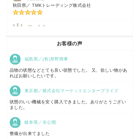
秋田県／
TMKトレーディング株式会社
秋田県／
TMKトレーディング株式会社
香川県／
農機リンクス
お客様の声
福島県／(有)草野商事
京都府／
株式会社キリノ
品物の状態などとても良い状態でした。 又、欲しい物があ
ればお願いしたいです。
東京都／株式会社マーケットエンタープライズ
福島県／
(有)草野商事
状態のいい機械を安く購入できました。ありがとうござい
ました。
岐阜県／非公開
山形県／
株式会社ノーキステージ
整備が出来てました