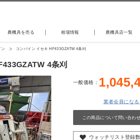
農機具を売る
相場情報
農機具店一覧
イン
コンバイン イセキ HF433GZATW 4条刈
33GZATW 4条刈
1,045,
一般価格：
業者会員になる
この商品について問い合わ
ウォッチリスト登録