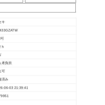
セキ
433GZATW
条刈
2 h
古
入者負担
走可
備済み
26-06-03 21:39:41
79951