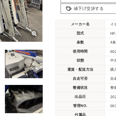
値下げ交渉する
メーカー名
イ
型式
HF
条数
4
使用時間
60
状態
中
運賃・配送方法
購
自走可否
自
整備状況
整
出品日
20
管理NO.
00
付属品