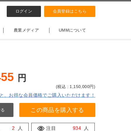
ログイン
会員登録はこちら
農業メディア
UMMについて
455
円
(
税込 : 1,150,000
円)
と、お得な会員価格でご購入いただけます！
この商品を購入する
せる
数
2
人
注目
934
人