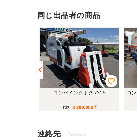
同じ出品者の商品
25DGQ ロ
コンバインクボタR325
コン
時間！極上！現
3,200,000
?
連絡先
Contact