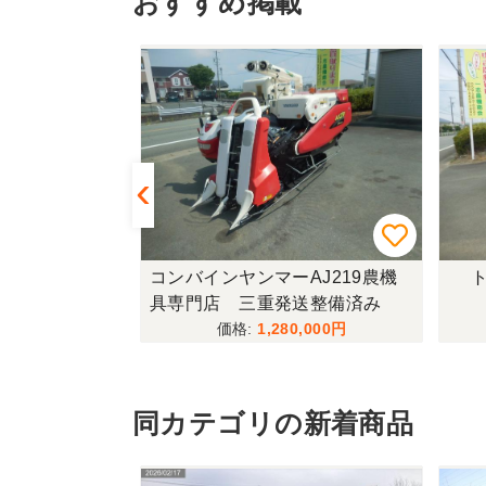
おすすめ掲載
433FF-UG
コンバインヤンマーAJ219農機
ト
具専門店 三重発送整備済み
,000
1,280,000
同カテゴリの新着商品