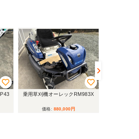
P43
乗用草刈機オーレックRM983X
乗用草刈機オー
使用 展示機
880,000