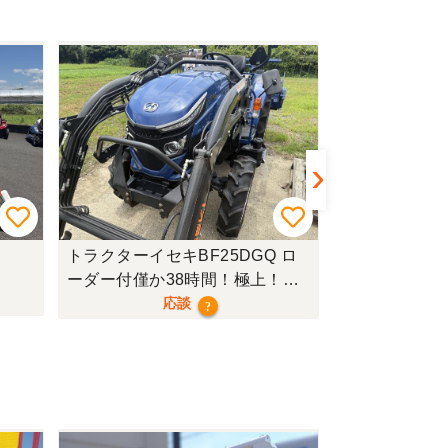
トラクターイセキBF25DGQ ロ
トラクターク
ーダー付僅か38時間！極上！現
行モデル！
応談
?