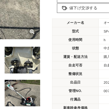
値下げ交渉する
メーカー名
オ
型式
SP
使用時間
h
状態
中
運賃・配送方法
購
自走可否
自
整備状況
出品日
20
管理NO.
00
付属品
新車時参考価格