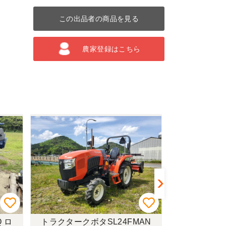
この出品者の商品を見る
農家登録はこちら
 ロ
トラクタークボタSL24FMAN
トラクターイセ