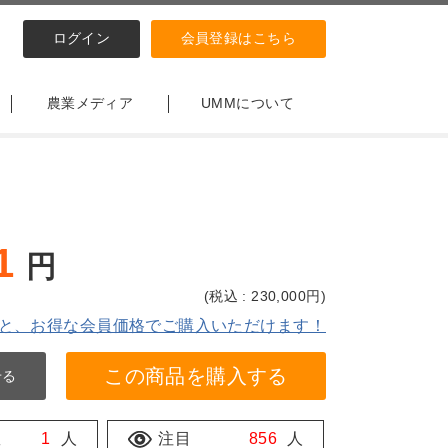
ログイン
会員登録はこちら
農業メディア
UMMについて
1
円
(
税込 : 230,000
円)
と、お得な会員価格でご購入いただけます！
この商品を購入する
せる
数
1
人
注目
856
人