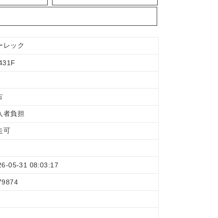
ーレック
431F
古
入者負担
走可
26-05-31 08:03:17
79874