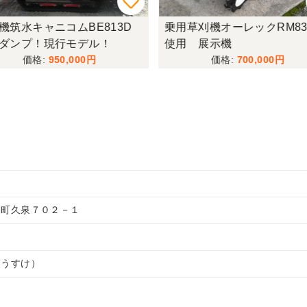
機筑水キャニコムBE813D
乗用草刈機オーレックRM83
ダンプ！現行モデル！
使用 展示機
950,000
700,000
川町久泉７０２－１
ゆうすけ）