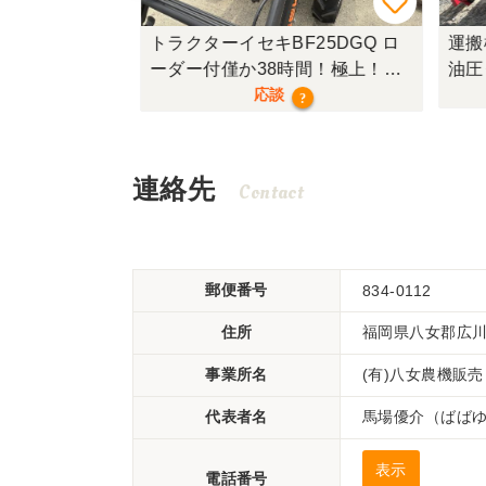
タR325
トラクターイセキBF25DGQ ロ
運搬
ーダー付僅か38時間！極上！現
油圧
行モデル！
,000
応談
?
連絡先
Contact
郵便番号
834-0112
住所
福岡県八女郡広
事業所名
(有)八女農機販売
代表者名
馬場優介（ばば
表示
電話番号