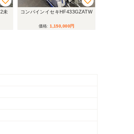
2未
コンバインイセキHF433GZATW
乗用草刈機オ
1,150,000