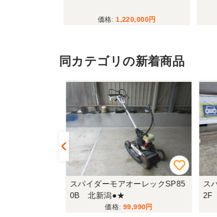
,000
1,220,000
同カテゴリの新着商品
レックAZ85
スパイダーモアオーレックSP85
スパ
0B 北新潟●★
2F
880
99,990