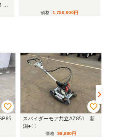
！現
1,750,000
P85
スパイダーモア共立AZ851 新
スパイダーモア
潟●〇
2AF 北新潟◎
99,880