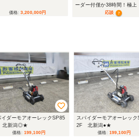
ーダー付僅か38時間！極上
行モデル！
3,200,000
応談
?
イダーモアオーレックSP85
スパイダーモアオーレックS
 北新潟◎★
2F 北新潟●★
199,100
199,100