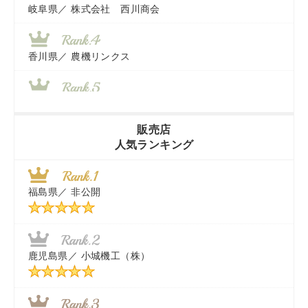
岐阜県／
株式会社 西川商会
香川県／
農機リンクス
山梨県／
株式会社 ヨダ兄弟商会
販売店
人気ランキング
茨城県／
近江商事合同会社：「茨城中古農建機販売」
福島県／
非公開
千葉県／
株式会社テクノ・タカ
福岡県／
株式会社カドワキ機械（旧ナカガワ農機商会）
鹿児島県／
小城機工（株）
東京都／
株式会社マーケットエンタープライズ