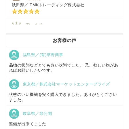
秋田県／
TMKトレーディング株式会社
秋田県／
TMKトレーディング株式会社
香川県／
農機リンクス
お客様の声
福島県／(有)草野商事
京都府／
株式会社キリノ
品物の状態などとても良い状態でした。 又、欲しい物があ
ればお願いしたいです。
東京都／株式会社マーケットエンタープライズ
福島県／
(有)草野商事
状態のいい機械を安く購入できました。ありがとうござい
ました。
岐阜県／非公開
山形県／
株式会社ノーキステージ
整備が出来てました