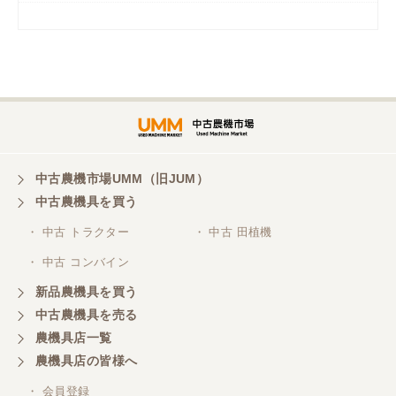
岡山県／
ツカサ商会 津山営業所
埼玉県／
株式会社トミタモータース
中古農機市場UMM（旧JUM）
中古農機具を買う
三重県／
株式会社 ケイ・エス・エンタープライズ
・ 中古 トラクター
・ 中古 田植機
・ 中古 コンバイン
新品農機具を買う
中古農機具を売る
農機具店一覧
農機具店の皆様へ
・ 会員登録