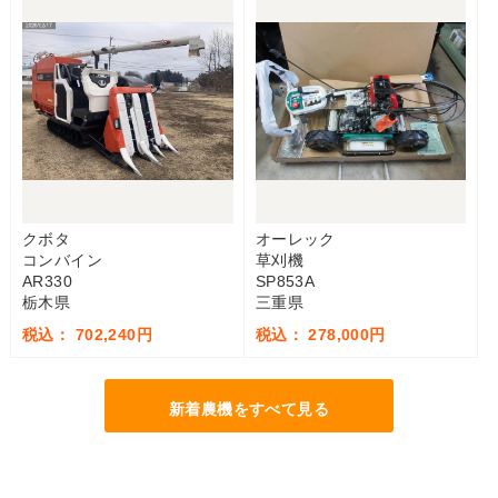
クボタ
オーレック
コンバイン
草刈機
AR330
SP853A
栃木県
三重県
税込： 702,240円
税込： 278,000円
新着農機をすべて見る