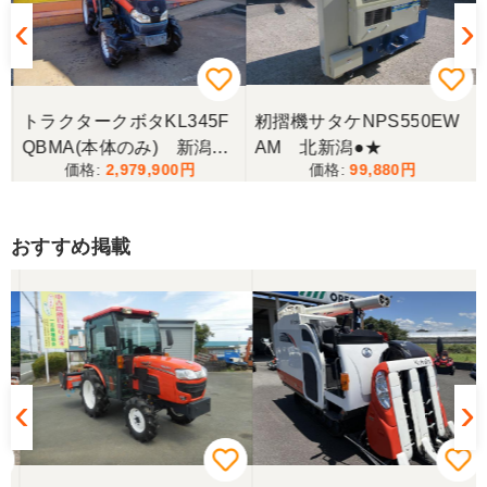
トラクタークボタKL345F
籾摺機サタケNPS550EW
QBMA(本体のみ) 新潟●
AM 北新潟●★
2,979,900
99,880
〇
おすすめ掲載