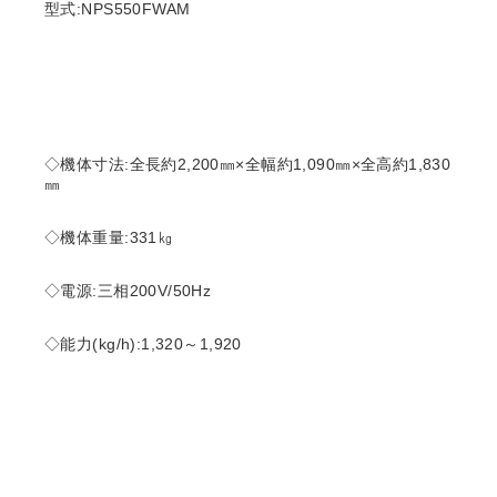
型式:NPS550FWAM
◇機体寸法:全長約2,200㎜×全幅約1,090㎜×全高約1,830
㎜
◇機体重量:331㎏
◇電源:三相200V/50Hz
◇能力(kg/h):1,320～1,920