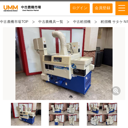
ログイン
会員登録
中古農機市場TOP
中古農機具一覧
中古籾摺機
籾摺機 サタケ N