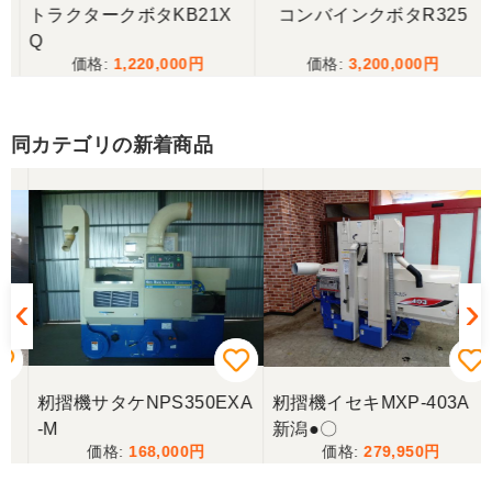
トラクタークボタKB21X
コンバインクボタR325
Q
1,220,000
3,200,000
同カテゴリの新着商品
籾摺機サタケNPS350EXA
籾摺機イセキMXP-403A
-M
新潟●〇
168,000
279,950