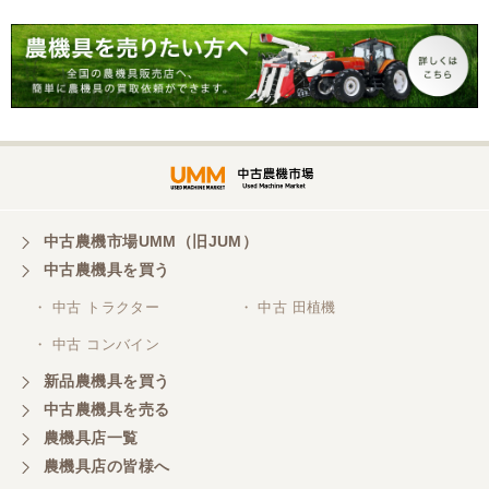
中古農機市場UMM（旧JUM）
中古農機具を買う
・ 中古 トラクター
・ 中古 田植機
・ 中古 コンバイン
新品農機具を買う
中古農機具を売る
農機具店一覧
農機具店の皆様へ