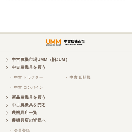
岡山県／
ツカサ商会 津山営業所
埼玉県／
株式会社トミタモータース
中古農機市場UMM（旧JUM）
中古農機具を買う
三重県／
株式会社 ケイ・エス・エンタープライズ
・ 中古 トラクター
・ 中古 田植機
・ 中古 コンバイン
新品農機具を買う
中古農機具を売る
農機具店一覧
農機具店の皆様へ
・ 会員登録