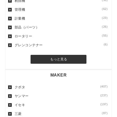
(50)
籾摺機
(62)
管理機
(23)
計量機
(26)
部品（パーツ）
(55)
ロータリー
(6)
グレンコンテナー
もっと見る
MAKER
(407)
クボタ
(237)
ヤンマー
(197)
イセキ
(87)
三菱