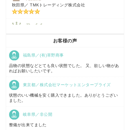
秋田県／
TMKトレーディング株式会社
秋田県／
TMKトレーディング株式会社
香川県／
農機リンクス
お客様の声
福島県／(有)草野商事
京都府／
株式会社キリノ
品物の状態などとても良い状態でした。 又、欲しい物があ
ればお願いしたいです。
東京都／株式会社マーケットエンタープライズ
福島県／
(有)草野商事
状態のいい機械を安く購入できました。ありがとうござい
ました。
岐阜県／非公開
山形県／
株式会社ノーキステージ
整備が出来てました