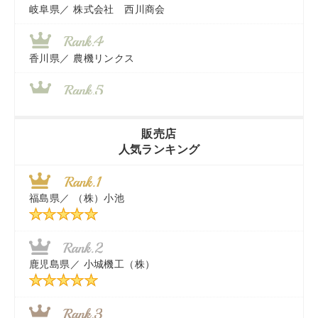
岐阜県／
株式会社 西川商会
香川県／
農機リンクス
山梨県／
株式会社 ヨダ兄弟商会
販売店
人気ランキング
茨城県／
近江商事合同会社：「茨城中古農建機販売」
福島県／
（株）小池
千葉県／
株式会社テクノ・タカ
福岡県／
株式会社カドワキ機械（旧ナカガワ農機商会）
鹿児島県／
小城機工（株）
東京都／
株式会社マーケットエンタープライズ