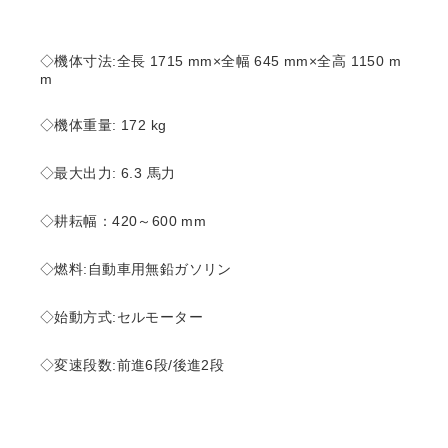
◇機体寸法:全長 1715 mm×全幅 645 mm×全高 1150 m
m
◇機体重量: 172 kg
◇最大出力: 6.3 馬力
◇耕耘幅：420～600 mm
◇燃料:自動車用無鉛ガソリン
◇始動方式:セルモーター
◇変速段数:前進6段/後進2段