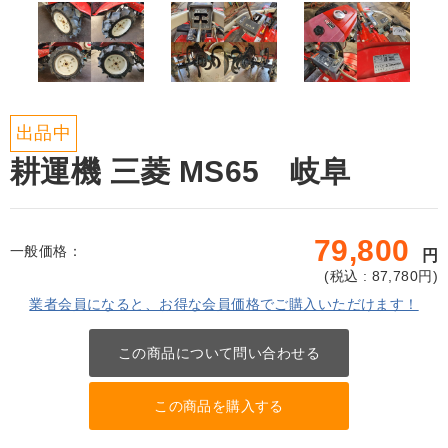
出品中
耕運機 三菱 MS65 岐阜
79,800
一般価格：
円
(
税込 : 87,780
円)
業者会員になると、お得な会員価格でご購入いただけます！
この商品について問い合わせる
この商品を購入する