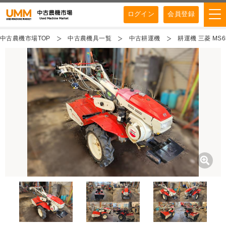
ログイン
会員登録
中古農機市場TOP
中古農機具一覧
中古耕運機
耕運機 三菱 MS