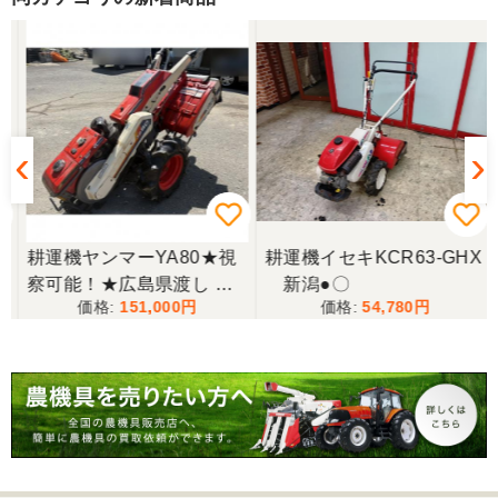
耕運機ヤンマーYA80★視
耕運機イセキKCR63-GHX
察可能！★広島県渡し ヤ
新潟●〇
151,000
54,780
ンマー 耕運機 YA80 8馬力
歩行型 管理機 農用トラク
ター 手押し式 ディーゼル
現状渡し【P11435487】