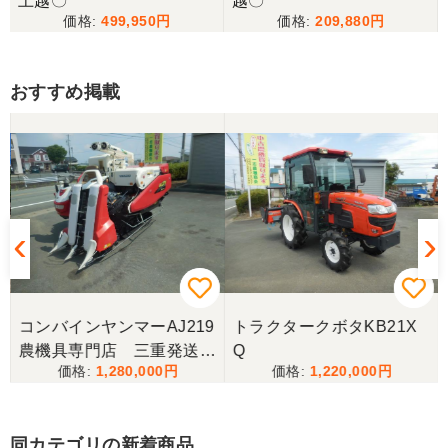
上越〇
越〇
499,950
209,880
おすすめ掲載
コンバインヤンマーAJ219
トラクタークボタKB21X
農機具専門店 三重発送整
Q
1,280,000
1,220,000
備済み
同カテゴリの新着商品