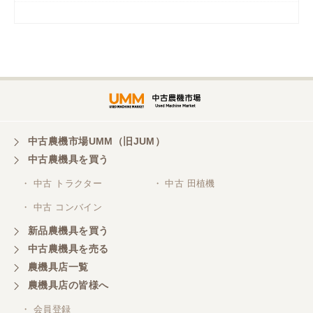
岡山県／
ツカサ商会 津山営業所
埼玉県／
株式会社トミタモータース
中古農機市場UMM（旧JUM）
中古農機具を買う
三重県／
株式会社 ケイ・エス・エンタープライズ
・ 中古 トラクター
・ 中古 田植機
・ 中古 コンバイン
新品農機具を買う
中古農機具を売る
農機具店一覧
農機具店の皆様へ
・ 会員登録