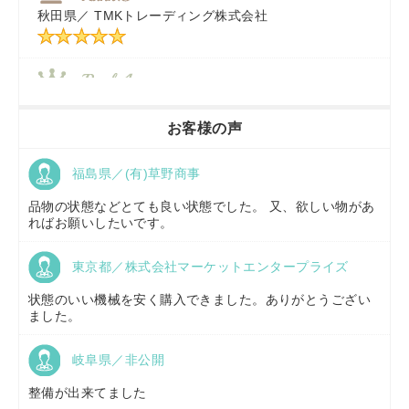
秋田県／
TMKトレーディング株式会社
秋田県／
TMKトレーディング株式会社
香川県／
農機リンクス
お客様の声
福島県／(有)草野商事
京都府／
株式会社キリノ
品物の状態などとても良い状態でした。 又、欲しい物があ
ればお願いしたいです。
東京都／株式会社マーケットエンタープライズ
福島県／
(有)草野商事
状態のいい機械を安く購入できました。ありがとうござい
ました。
岐阜県／非公開
山形県／
株式会社ノーキステージ
整備が出来てました