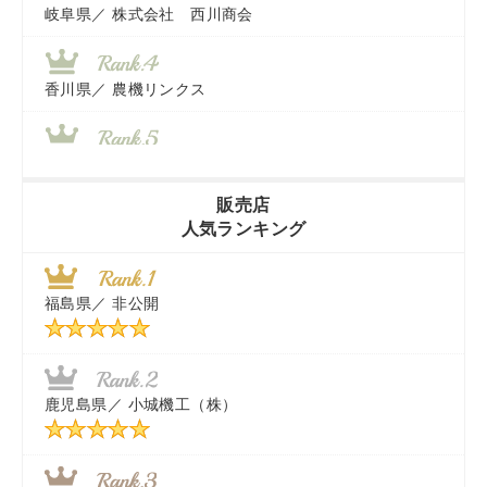
岐阜県／
株式会社 西川商会
香川県／
農機リンクス
山梨県／
株式会社 ヨダ兄弟商会
販売店
人気ランキング
茨城県／
近江商事合同会社：「茨城中古農建機販売」
福島県／
非公開
千葉県／
株式会社テクノ・タカ
福岡県／
株式会社カドワキ機械（旧ナカガワ農機商会）
鹿児島県／
小城機工（株）
東京都／
株式会社マーケットエンタープライズ