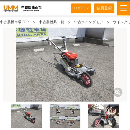
ログイン
会員登録
中古農機市場TOP
中古農機具一覧
中古ウイングモア
ウイングモ