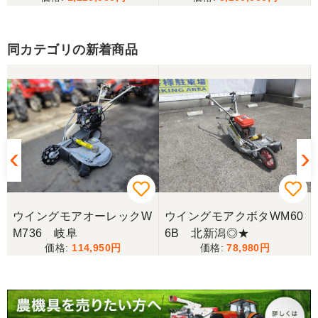
同カテゴリの新着商品
W
ウイングモアオーレックW
ウイングモアクボタWM60
M736 岐阜
6B 北新潟◎★
114,950
78,980