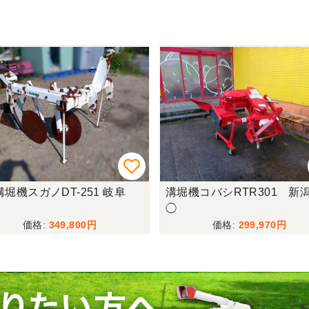
溝堀機スガノDT-251 岐阜
溝堀機コバシRTR301 新
◯
349,800
299,970