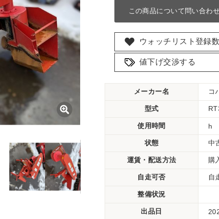
この商品について問い合わ
ウォッチリスト登録
値下げ交渉する
メーカー名
コ
型式
RT
使用時間
h
状態
中
運賃・配送方法
購
自走可否
自
整備状況
出品日
20