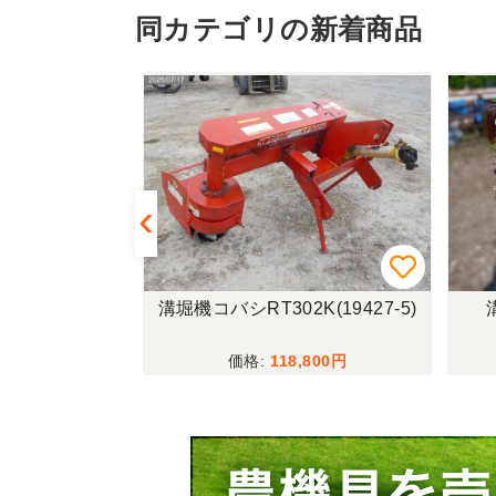
同カテゴリの新着商品
311 上越〇
溝堀機コバシRT302K(19427-5)
,930
118,800