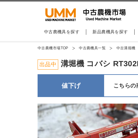
中古農機具を探す
新品農機具を探す
中古農機市場TOP
中古農機具一覧
中古溝堀機
溝堀機 コバシ RT30
出品中
値下げ
こちらの商