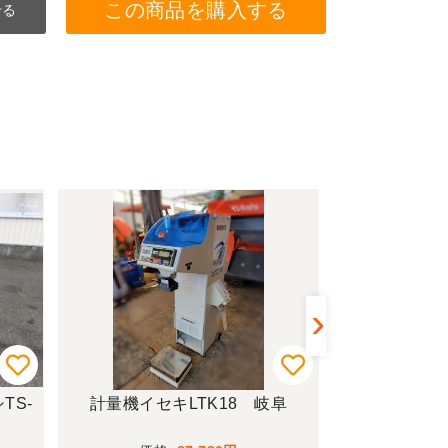
この商品を購入する
せる
TS-
計量機イセキLTK18 岐阜
グランドソワー
10R 新潟●