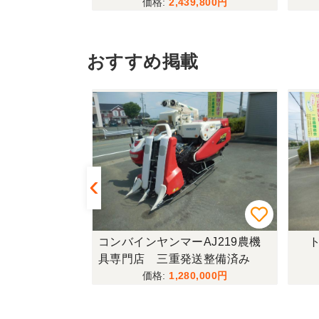
,780
2,439,800
おすすめ掲載
433FF-UG
コンバインヤンマーAJ219農機
ト
具専門店 三重発送整備済み
,000
1,280,000