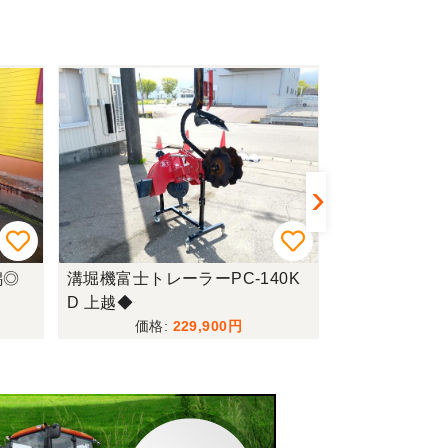
潟◎
溝堀機富士トレーラーPC-140K
溝堀機ニプロO
D 上越◆
〇
229,900