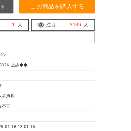
この商品を購入する
せる
数
1
人
注目
3136
人
バシ
302K 上越◆◆
古
入者負担
走不可
25-01-16 13:01:15