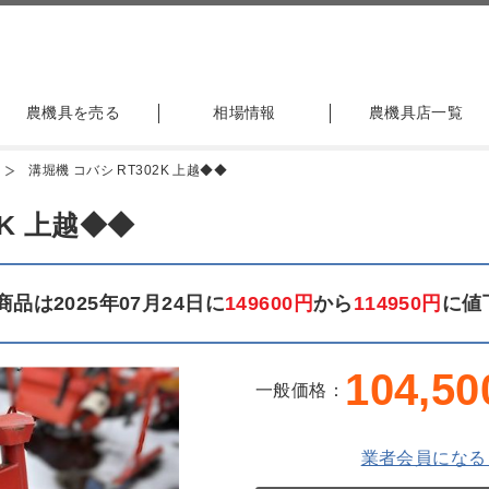
農機具を売る
相場情報
農機具店一覧
溝堀機 コバシ RT302K 上越◆◆
2K 上越◆◆
品は2025年07月24日に
149600円
から
114950円
に値
104,50
一般価格：
業者会員になる