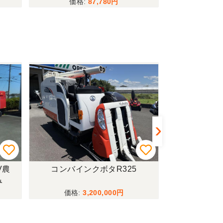
87,780
V農
コンバインクボタR325
トラクターイセ
み
ーダー付僅か
行モデル！
3,200,000