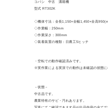
コバシ 中古 溝堀機
型式 RT302K
◇機体寸法：全長1,150×全幅1,450×全高950(m
◇作業幅：250mm
◇作業深さ：300mm
◇装着装置の種類：日農工Sヒッチ
・空転での動作確認済みです。
※実作業による実演での動作は未確認の状態に
－状態－
中古品です。
農業特有のサビ・汚れあります。
写真にてご確認できます品が出品内容の全てで