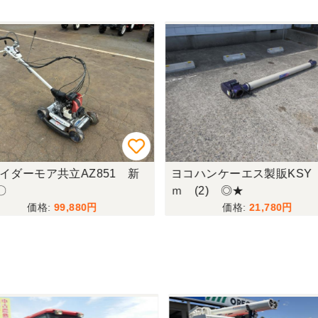
イダーモア共立AZ851 新
ヨコハンケーエス製販KSY
〇
ｍ (2) ◎★
99,880
21,780