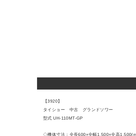
【3920】
タイショー 中古 グランドソワー
型式 UH-110MT-GP
◇機体寸法：全長600×全幅1,500×全高1,500(m