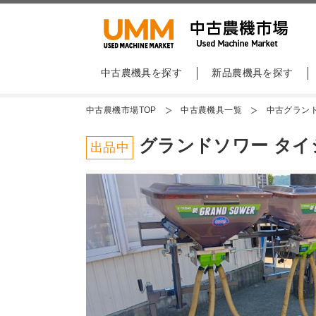
中古農機具を探す
新品農機具を探す
中古農機市場TOP
中古農機具一覧
中古グラン
グランドソワー タイショ
出品中