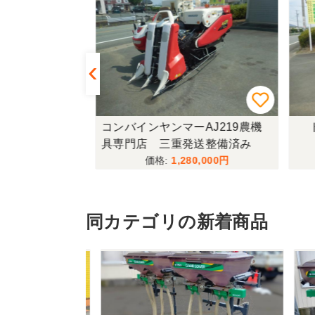
433FF-UG
コンバインヤンマーAJ219農機
ト
具専門店 三重発送整備済み
,000
1,280,000
同カテゴリの新着商品