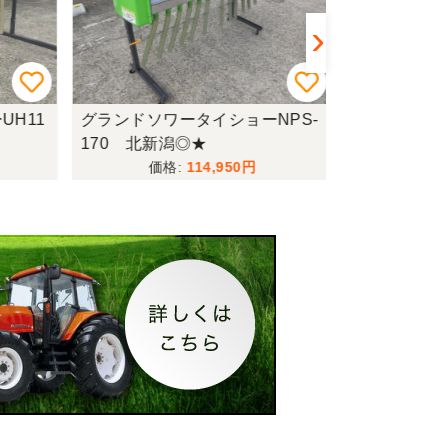
H11
グランドソワータイショーNPS-
グランドソワー
170 北新潟◎★
10MT-GP 
114,950