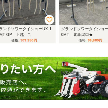
ンドソワータイショーUX-1
グランドソワータイショーU
MT-GP 上越 □
0MT 北新潟◎★
309,980
99,880