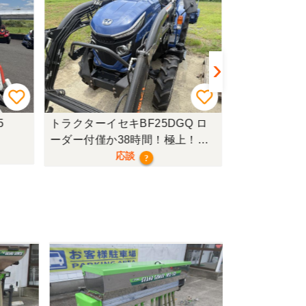
トラクターイセキBF25DGQ ロ
トラクターク
ーダー付僅か38時間！極上！現
行モデル！
応談
?