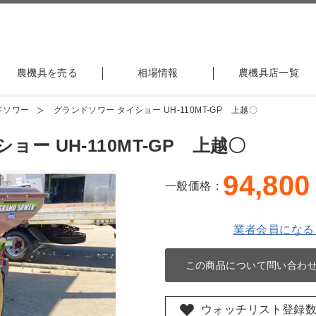
農機具を売る
相場情報
農機具店一覧
ドソワー
グランドソワー タイショー UH-110MT-GP 上越〇
ー UH-110MT-GP 上越〇
94,800
一般価格：
業者会員になる
この商品について問い合わ
ウォッチリスト登録