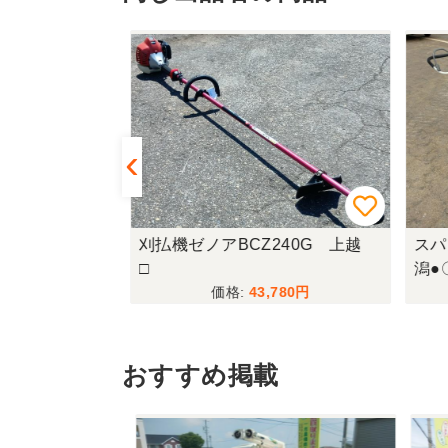
330DFQBM
刈払機ゼノアBCZ240G 上越
スパ
□
潟●
,900
43,780
おすすめ掲載