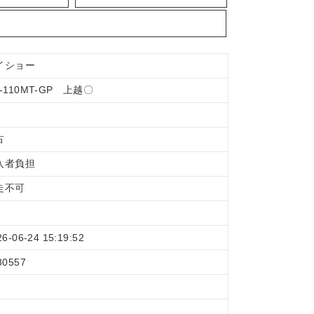
イショー
-110MT-GP 上越〇
古
入者負担
走不可
26-06-24 15:19:52
80557