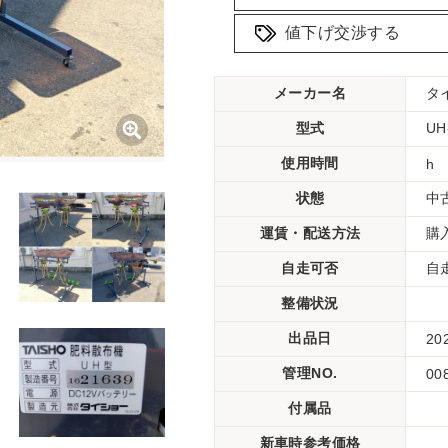
値下げ交渉する
メーカー名
タ
型式
UH
使用時間
h
状態
中
運賃・配送方法
購
自走可否
自
整備状況
出品日
20
管理NO.
00
付属品
新車時参考価格