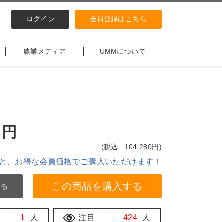
ログイン
会員登録はこちら
農業メディア
UMMについて
円
(
税込 : 104,280
円)
と、お得な会員価格でご購入いただけます！
この商品を購入する
せる
数
1
人
注目
424
人