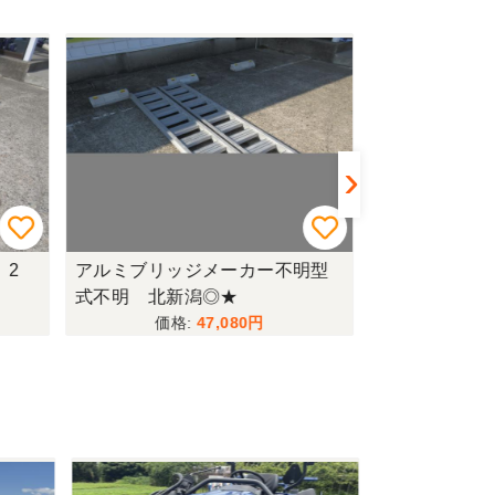
 2
アルミブリッジメーカー不明型
ゴボウ堀取機カ
式不明 北新潟◎★
新潟〇★
47,080