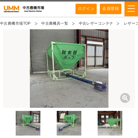
ログイン
会員登録
中古農機市場TOP
中古農機具一覧
中古レザーコンテナ
レザーコ