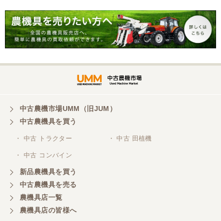
中古農機市場UMM（旧JUM）
中古農機具を買う
・ 中古 トラクター
・ 中古 田植機
・ 中古 コンバイン
新品農機具を買う
中古農機具を売る
農機具店一覧
農機具店の皆様へ