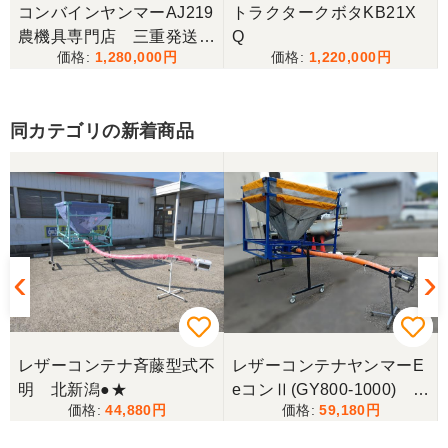
丁寧な対応をしていただき計量選別機を無事持ち帰
コンバインヤンマーAJ219
トラクタークボタKB21X
ることができました。今年の籾摺り時に旧機が故障
農機具専門店 三重発送整
Q
し、修理の目途が無い中、手頃な価格の本機を見つ
1,280,000
1,220,000
備済み
けることが出来て大満足です。リンスクさんありが
とうございました。
同カテゴリの新着商品
香川県／山崎
10月にコンバインを購入させていただきました、香
川県から熊本県まで運んでもらい、 とても親切に機
械の説明をしていただき感謝しています。 そして、
この度無事に稲刈りを行い、終了しました。 農機リ
ンクスさん、ありがとうございました。
ー
レザーコンテナ斉藤型式不
レザーコンテナヤンマーE
明 北新潟●★
eコンⅡ(GY800-1000) 上
44,880
59,180
越 □
0