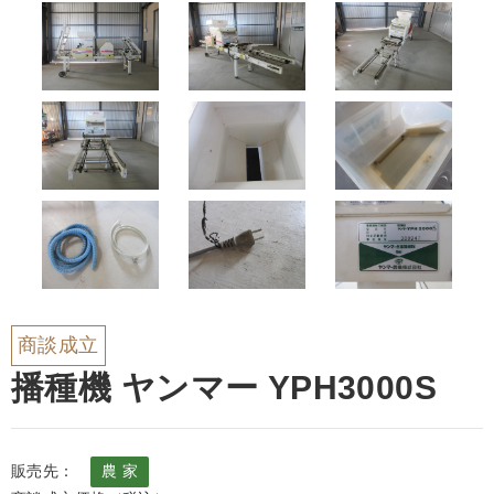
商談成立
播種機 ヤンマー YPH3000S
販売先：
農 家