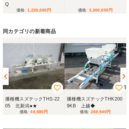
三重県／
Q
1,220,000
3,200,000
当方の要望に対して、素早く対応していただき感謝
しております。 ありがとうございました。
同カテゴリの新着商品
三重県／山﨑
スタッフの鈴木さんが親切で機械に詳しく 丁寧にご
対応頂きました。 ありがとう！ 少し距離はあります
が、今後も農機具を買う際はのうき屋さんを利用し
ようと思います。
三重県／miraisann
写真と現物が違いすぎる
播種機スズテックTHS-22
播種機スズテックTHK200
05 北新潟●★
9KB 上越◆
三重県／谷本勝美
44,880
269,940
こちらの、対応も、よく、大変、満足、です。