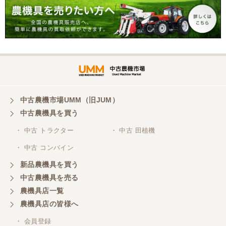
三重県／谷本勝美
こちらの、対応、も、よくして、くれました。
三重県／谷本勝美
対応も、よくしてくれました、有難うございまし
た。
中古農機市場UMM（旧JUM）
中古農機具を買う
三重県／山本
・ 中古 トラクター
・ 中古 田植機
対応ありがとうございました。
・ 中古 コンバイン
新品農機具を買う
三重県／山本
中古農機具を売る
共立シュレッターを受け取りました。 状態は問題な
農機具店一覧
く、エンジンも調子がよさそうです。 ありがとうご
ざいました。
農機具店の皆様へ
・ 会員登録