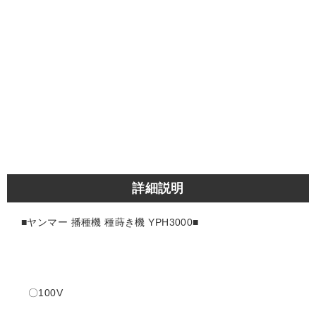
詳細説明
■ヤンマー 播種機 種蒔き機 YPH3000■
〇100V