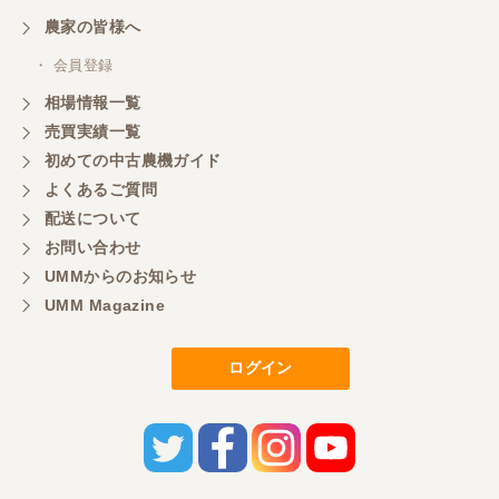
三重県／
農家の皆様へ
いつも色々お願いごとをしますが、 無理なお願いも
・ 会員登録
嫌な顔をせずに一生懸命頑張ってくれる中山さんに
感謝しています。ここで3台買いましたが、これから
相場情報一覧
もよろしくお願いしたいです。
売買実績一覧
初めての中古農機ガイド
よくあるご質問
三重県／
配送について
初めてコンバインを買いに行ったのですが、とても
明るい方に担当していただき細かく説明して下さっ
お問い合わせ
てとても嬉しかったです。
UMMからのお知らせ
UMM Magazine
三重県／
ログイン
担当さんの説明が丁寧で分かりやすく、急な要望に
も迅速に対応して頂き非常に助かりました。
三重県／
良い接客でした。今後も利用します。