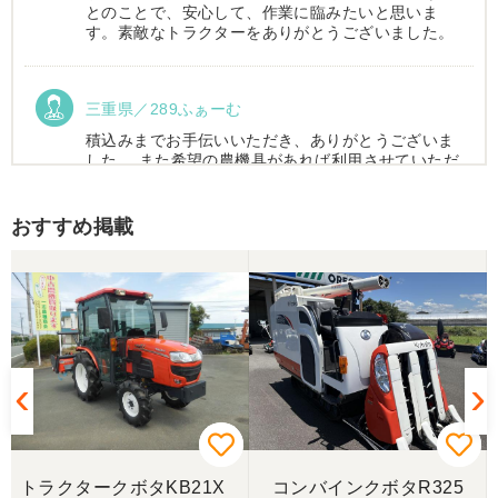
とのことで、安心して、作業に臨みたいと思いま
す。素敵なトラクターをありがとうございました。
三重県／289ふぁーむ
積込みまでお手伝いいただき、ありがとうございま
した。 また希望の農機具があれば利用させていただ
きます。
おすすめ掲載
三重県／トシ
この度はお世話になりました。また、機会があれば
よろしくお願いします。
三重県／ユウスケ
購入から引き取りまでスムーズでした。ありがとう
ございました。
トラクタークボタKB21X
コンバインクボタR325