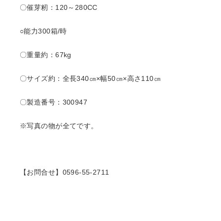
〇催芽籾：
120～280CC
○能力300
箱/時
〇重量約：67kg
〇サイズ約：全長340㎝×幅50㎝×高さ110㎝
〇製造番号：300947
※写真の物が全てです。
【お問合せ】0596-55-2711