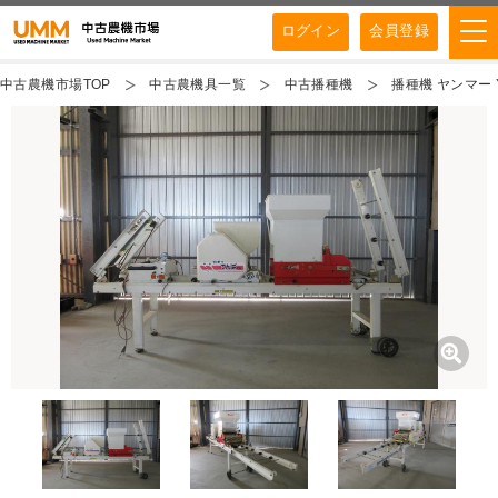
ログイン
会員登録
中古農機市場TOP
中古農機具一覧
中古播種機
播種機 ヤンマー Y