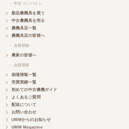
・ 中古 コンバイン
新品農機具を買う
三重県／山本
中古農機具を売る
共立シュレッターを受け取りました。 状態は問題な
農機具店一覧
く、エンジンも調子がよさそうです。 ありがとうご
ざいました。
農機具店の皆様へ
・ 会員登録
三重県／
農家の皆様へ
いつも色々お願いごとをしますが、 無理なお願いも
・ 会員登録
嫌な顔をせずに一生懸命頑張ってくれる中山さんに
感謝しています。ここで3台買いましたが、これから
相場情報一覧
もよろしくお願いしたいです。
売買実績一覧
初めての中古農機ガイド
よくあるご質問
三重県／
配送について
初めてコンバインを買いに行ったのですが、とても
明るい方に担当していただき細かく説明して下さっ
お問い合わせ
てとても嬉しかったです。
UMMからのお知らせ
UMM Magazine