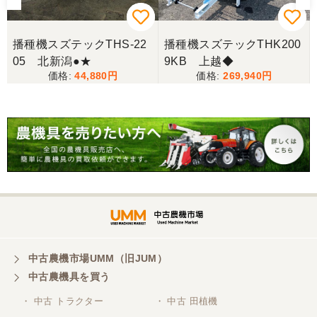
写真と現物が違いすぎる
播種機スズテックTHS-22
播種機スズテックTHK200
05 北新潟●★
9KB 上越◆
三重県／谷本勝美
44,880
269,940
こちらの、対応も、よく、大変、満足、です。
三重県／谷本勝美
こちらの、対応、も、よくして、くれました。
三重県／谷本勝美
対応も、よくしてくれました、有難うございまし
た。
中古農機市場UMM（旧JUM）
中古農機具を買う
三重県／山本
・ 中古 トラクター
・ 中古 田植機
対応ありがとうございました。