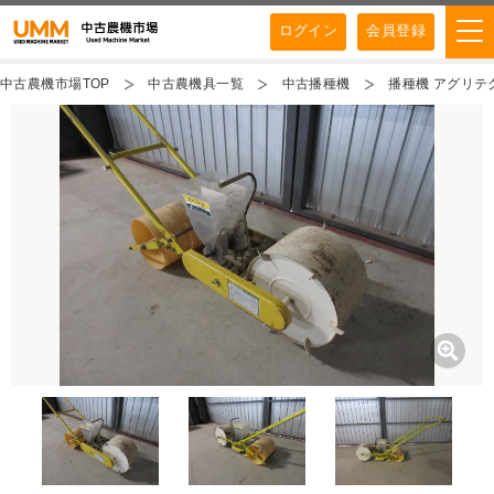
ログイン
会員登録
中古農機市場TOP
中古農機具一覧
中古播種機
播種機 アグリテク