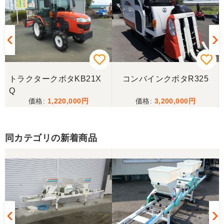
三重県／ユウスケ
購入から引き取りまでスムーズでした。ありがとう
ございました。
トラクタークボタKB21X
コンバインクボタR325
三重県／
Q
1,220,000
3,200,000
当方の要望に対して、素早く対応していただき感謝
しております。 ありがとうございました。
同カテゴリの新着商品
三重県／山﨑
スタッフの鈴木さんが親切で機械に詳しく 丁寧にご
対応頂きました。 ありがとう！ 少し距離はあります
が、今後も農機具を買う際はのうき屋さんを利用し
ようと思います。
三重県／miraisann