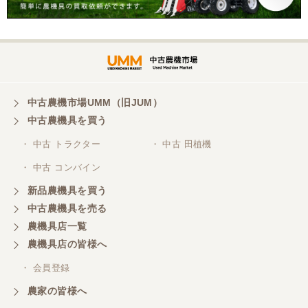
こちらの、対応、も、よくして、くれました。
三重県／谷本勝美
対応も、よくしてくれました、有難うございまし
た。
中古農機市場UMM（旧JUM）
中古農機具を買う
三重県／山本
・ 中古 トラクター
・ 中古 田植機
対応ありがとうございました。
・ 中古 コンバイン
新品農機具を買う
三重県／山本
中古農機具を売る
共立シュレッターを受け取りました。 状態は問題な
農機具店一覧
く、エンジンも調子がよさそうです。 ありがとうご
ざいました。
農機具店の皆様へ
・ 会員登録
三重県／
農家の皆様へ
いつも色々お願いごとをしますが、 無理なお願いも