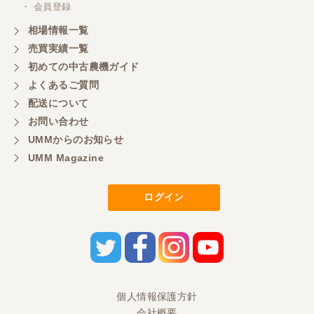
・ 会員登録
嫌な顔をせずに一生懸命頑張ってくれる中山さんに
感謝しています。ここで3台買いましたが、これから
相場情報一覧
もよろしくお願いしたいです。
売買実績一覧
初めての中古農機ガイド
よくあるご質問
三重県／
配送について
初めてコンバインを買いに行ったのですが、とても
明るい方に担当していただき細かく説明して下さっ
お問い合わせ
てとても嬉しかったです。
UMMからのお知らせ
UMM Magazine
三重県／
ログイン
担当さんの説明が丁寧で分かりやすく、急な要望に
も迅速に対応して頂き非常に助かりました。
三重県／
良い接客でした。今後も利用します。
個人情報保護方針
会社概要