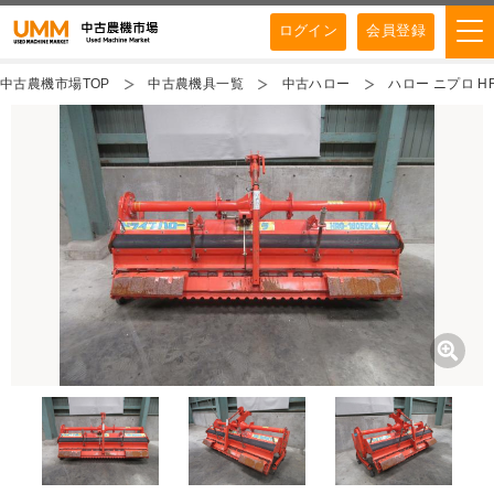
ログイン
会員登録
中古農機市場TOP
中古農機具一覧
中古ハロー
ハロー ニプロ HR