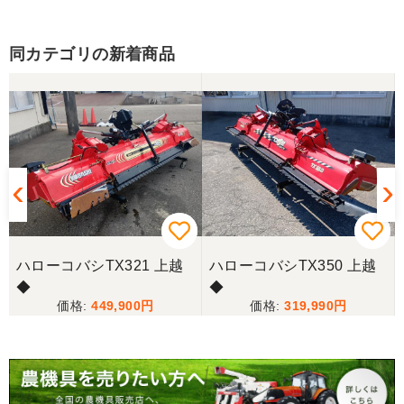
しております。 ありがとうございました。
同カテゴリの新着商品
三重県／山﨑
スタッフの鈴木さんが親切で機械に詳しく 丁寧にご
対応頂きました。 ありがとう！ 少し距離はあります
が、今後も農機具を買う際はのうき屋さんを利用し
ようと思います。
三重県／miraisann
写真と現物が違いすぎる
ハローコバシTX321 上越
ハローコバシTX350 上越
◆
◆
三重県／谷本勝美
449,900
319,990
こちらの、対応も、よく、大変、満足、です。
三重県／谷本勝美