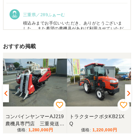
三重県／289ふぁーむ
積込みまでお手伝いいただき、ありがとうございま
した。 また希望の農機具があれば利用させていただ
きます。
おすすめ掲載
三重県／トシ
この度はお世話になりました。また、機会があれば
よろしくお願いします。
三重県／ユウスケ
購入から引き取りまでスムーズでした。ありがとう
ございました。
コンバインヤンマーAJ219
トラクタークボタKB21X
三重県／
農機具専門店 三重発送整
Q
1,280,000
1,220,000
備済み
当方の要望に対して、素早く対応していただき感謝