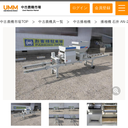
ログイン
会員登録
中古農機市場TOP
中古農機具一覧
中古播種機
播種機 石井 AN