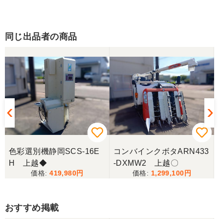
同じ出品者の商品
色彩選別機静岡SCS-16E
コンバインクボタARN433
H 上越◆
-DXMW2 上越〇
419,980
1,299,100
おすすめ掲載