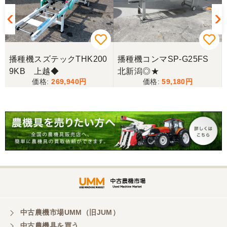
播種機スズテックTHK200
播種機コンマSP-G25FS
9KB 上越◆
北新潟◎★
269,940
59,180
中古農機市場UMM（旧JUM）
中古農機具を買う