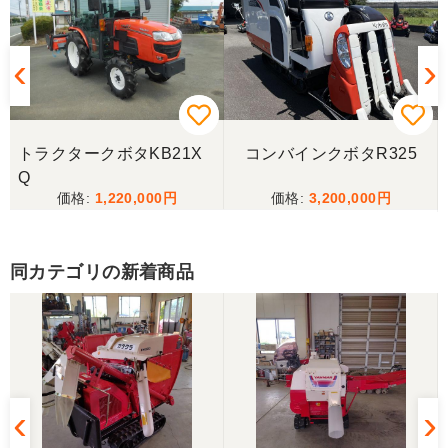
引き取りに行くまでに 時間が掛かってしまって
待っていて頂き有り難うございました。
山梨県／樋野進悦
メールの返信がなかったので、残念ですが、こちら
からキャンセルのメールを送った。
トラクタークボタKB21X
コンバインクボタR325
Q
1,220,000
3,200,000
山梨県／伊藤明久
こちらの希望価格にして頂き有り難う御座いまし
た。 引き取りにお伺いするまで 待って頂き有り難
同カテゴリの新着商品
うございました。
山梨県／じん
整備された中古のバインダーを探していて、金額も
だいたい予算内だったのですぐに決めました！ それ
から陸送が可能という所も大きな決め手で、良い買
い物が出来たと非常に満足しております。