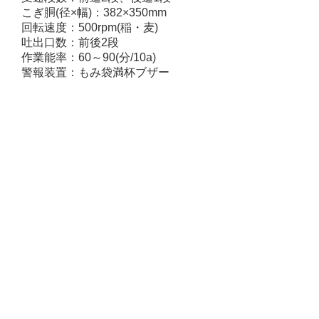
こぎ胴(径×幅)：382×350mm
回転速度：500rpm(稲・麦)
吐出口数：前後2段
作業能率：60～90(分/10a)
警報装置：もみ袋満杯ブザー