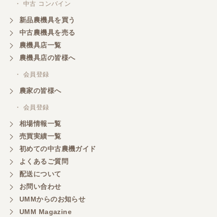
・ 中古 コンバイン
このたびはお取引ありがとうございました。 梱包も
丁寧で、機械も問題なく動作しました。
新品農機具を買う
中古農機具を売る
農機具店一覧
山梨県／
農機具店の皆様へ
商談成立の連絡をいたいておりません。
・ 会員登録
農家の皆様へ
山梨県／中川
このたびは、ありがとうございました。
・ 会員登録
相場情報一覧
売買実績一覧
山梨県／好ちゃん
初めての中古農機ガイド
大変いい商品で草刈り作業で活躍しています
よくあるご質問
配送について
お問い合わせ
UMMからのお知らせ
UMM Magazine