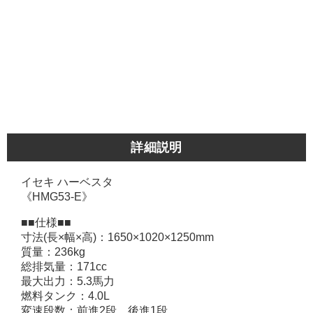
詳細説明
イセキ ハーベスタ
《HMG53-E》
■■仕様■■
寸法(長×幅×高)：1650×1020×1250mm
質量：236kg
総排気量：171cc
最大出力：5.3馬力
燃料タンク：4.0L
変速段数：前進2段、後進1段