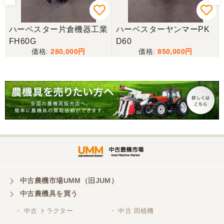
山梨県／今井基史
ハーベスター片倉機器工業
ハーベスターヤンマーPK
この度は、迅速な対応ありがとうございました。た
FH60G
D60
だ、メールに記載の配達の受け取りについてタイム
280,000
850,000
ラグがあり少しとまどいましたので、星をひとつの
けました。
山梨県／
迅速丁寧にご対応くださいました。この度はありが
とうございます。
山梨県／
ありがとうございました。 安心でしっかりしたお店
です。
中古農機市場UMM（旧JUM）
中古農機具を買う
・ 中古 トラクター
・ 中古 田植機
山梨県／井上農場