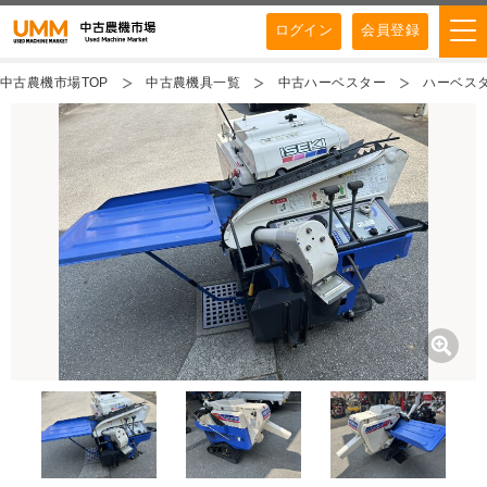
ログイン
会員登録
中古農機市場TOP
中古農機具一覧
中古ハーベスター
ハーベスター