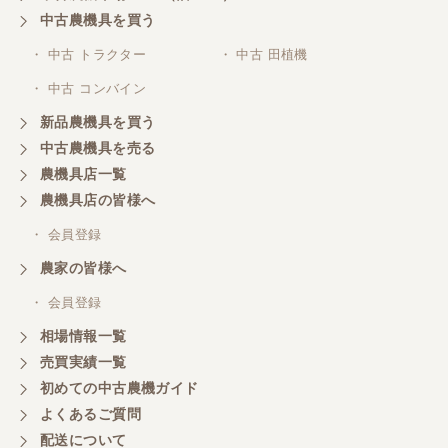
中古農機具を買う
・ 中古 トラクター
・ 中古 田植機
山梨県／井上農場
・ 中古 コンバイン
このたびはお取引ありがとうございました。 梱包も
丁寧で、機械も問題なく動作しました。
新品農機具を買う
中古農機具を売る
農機具店一覧
山梨県／
農機具店の皆様へ
商談成立の連絡をいたいておりません。
・ 会員登録
農家の皆様へ
山梨県／中川
このたびは、ありがとうございました。
・ 会員登録
相場情報一覧
売買実績一覧
山梨県／好ちゃん
初めての中古農機ガイド
大変いい商品で草刈り作業で活躍しています
よくあるご質問
配送について