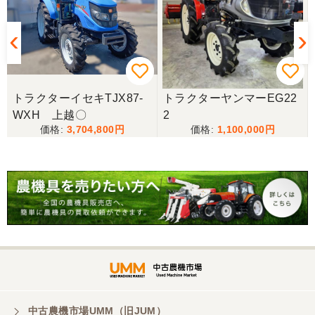
整備された中古のバインダーを探していて、金額も
だいたい予算内だったのですぐに決めました！ それ
から陸送が可能という所も大きな決め手で、良い買
い物が出来たと非常に満足しております。
山梨県／今井基史
トラクターイセキTJX87-
トラクターヤンマーEG22
この度は、迅速な対応ありがとうございました。た
WXH 上越〇
2
だ、メールに記載の配達の受け取りについてタイム
3,704,800
1,100,000
ラグがあり少しとまどいましたので、星をひとつの
けました。
山梨県／
迅速丁寧にご対応くださいました。この度はありが
とうございます。
山梨県／
ありがとうございました。 安心でしっかりしたお店
です。
中古農機市場UMM（旧JUM）