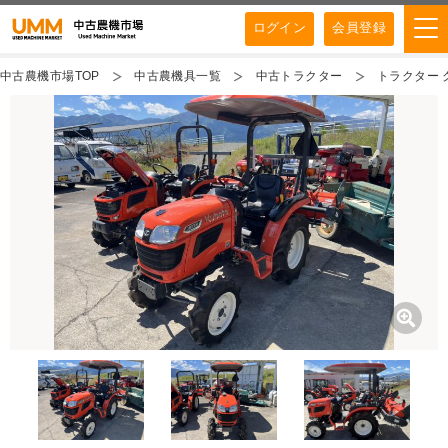
ログイン
会員登録
中古農機市場TOP
中古農機具一覧
中古トラクター
トラクター ク