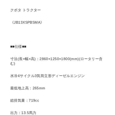
クボタ トラクター
《JB13XSPBSMA》
■■仕様■■
寸法(長×幅×高)：2860×1250×1800(mm)(ロータリー含
む)
水冷4サイクル3気筒立形ディーゼルエンジン
最低地上高：265mm
総排気量：719cc
出力：13.5馬力