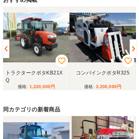
おすすめ掲載
山梨県／伊藤明久
引き取りに行くまでに 時間が掛かってしまって
待っていて頂き有り難うございました。
山梨県／樋野進悦
メールの返信がなかったので、残念ですが、こちら
からキャンセルのメールを送った。
トラクタークボタKB21X
コンバインクボタR325
Q
1,220,000
3,200,000
山梨県／伊藤明久
こちらの希望価格にして頂き有り難う御座いまし
た。 引き取りにお伺いするまで 待って頂き有り難
同カテゴリの新着商品
うございました。
山梨県／じん