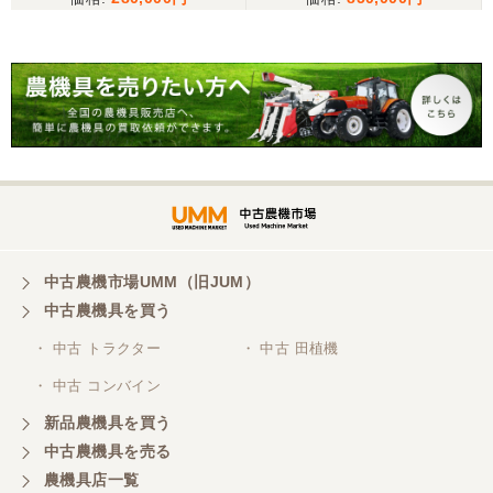
ラグがあり少しとまどいましたので、星をひとつの
けました。
山梨県／
迅速丁寧にご対応くださいました。この度はありが
とうございます。
山梨県／
ありがとうございました。 安心でしっかりしたお店
です。
中古農機市場UMM（旧JUM）
中古農機具を買う
・ 中古 トラクター
・ 中古 田植機
山梨県／井上農場
・ 中古 コンバイン
このたびはお取引ありがとうございました。 梱包も
丁寧で、機械も問題なく動作しました。
新品農機具を買う
中古農機具を売る
農機具店一覧
山梨県／