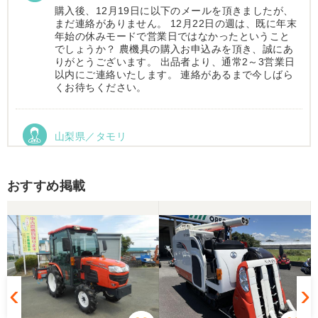
購入後、12月19日に以下のメールを頂きましたが、
まだ連絡がありません。 12月22日の週は、既に年末
年始の休みモードで営業日ではなかったということ
でしょうか？ 農機具の購入お申込みを頂き、誠にあ
りがとうございます。 出品者より、通常2～3営業日
以内にご連絡いたします。 連絡があるまで今しばら
くお待ちください。
山梨県／タモリ
お昼時にお伺いしたにもかかわらず、親切丁寧なご
対応ありがとうございました。大切に使わせていた
だきます。ありがとうございました。
おすすめ掲載
山梨県／伊藤明久
引き取りに行くまでに 時間が掛かってしまって
待っていて頂き有り難うございました。
山梨県／樋野進悦