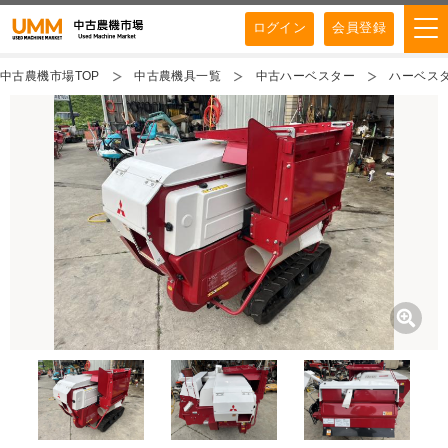
ログイン
会員登録
中古農機市場TOP
中古農機具一覧
中古ハーベスター
ハーベスタ