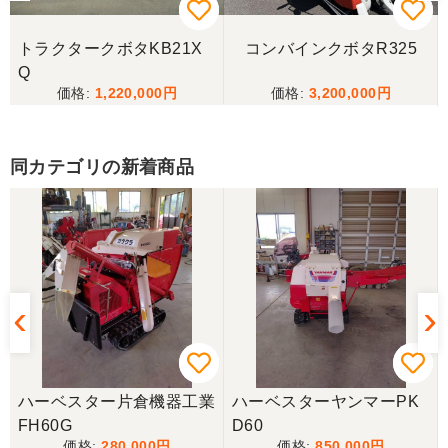
メールの返信がなかったので、残念ですが、こちら
からキャンセルのメールを送った。
トラクタークボタKB21X
コンバインクボタR325
Q
1,220,000
3,200,000
山梨県／伊藤明久
こちらの希望価格にして頂き有り難う御座いまし
た。 引き取りにお伺いするまで 待って頂き有り難
同カテゴリの新着商品
うございました。
山梨県／じん
整備された中古のバインダーを探していて、金額も
だいたい予算内だったのですぐに決めました！ それ
から陸送が可能という所も大きな決め手で、良い買
い物が出来たと非常に満足しております。
山梨県／今井基史
ハーベスター片倉機器工業
ハーベスターヤンマーPK
この度は、迅速な対応ありがとうございました。た
FH60G
D60
だ、メールに記載の配達の受け取りについてタイム
280,000
850,000