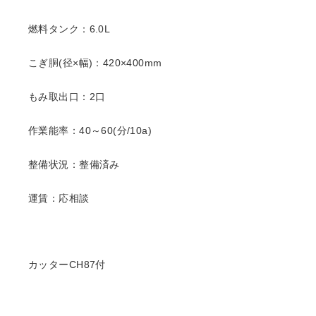
燃料タンク：6.0L
こぎ胴(径×幅)：420×400mm
もみ取出口：2口
作業能率：40～60(分/10a)
整備状況：整備済み
運賃：応相談
カッターCH87付