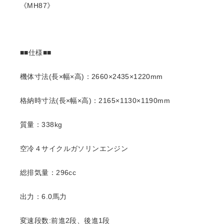
《MH87》
■■仕様■■
機体寸法(長×幅×高)：2660×2435×1220mm
格納時寸法(長×幅×高)：2165×1130×1190mm
質量：338kg
空冷４サイクルガソリンエンジン
総排気量：296cc
出力：6.0馬力
変速段数:前進2段、後進1段