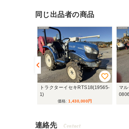
同じ出品者の商品
00H(1818
トラクターイセキRTS18(19565-
マル
1)
0806
,900
1,430,000
連絡先
Contact