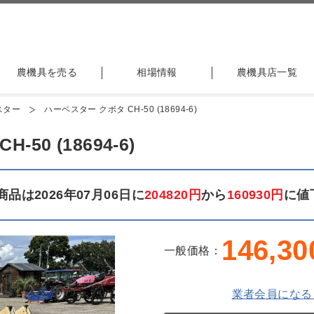
農機具を売る
相場情報
農機具店一覧
スター
ハーベスター クボタ CH-50 (18694-6)
50 (18694-6)
品は2026年07月06日に
204820円
から
160930円
に値
146,30
一般価格：
業者会員になる