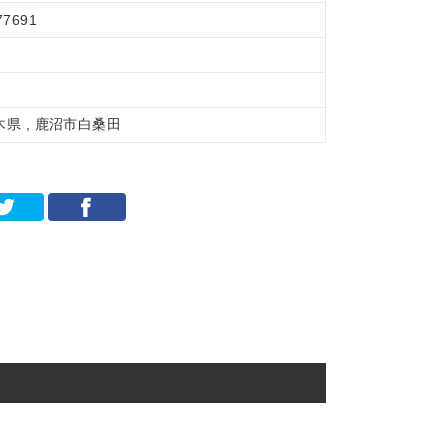
77691
木県 , 鹿沼市白桑田