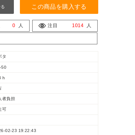
この商品を購入する
せる
数
0
人
注目
1014
人
ボタ
-50
3 h
古
入者負担
走可
26-02-23 19:22:43