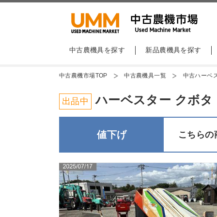
中古農機具を探す
新品農機具を探す
中古農機市場TOP
中古農機具一覧
中古ハーベ
ハーベスター クボタ CH-
出品中
値下げ
こちらの商