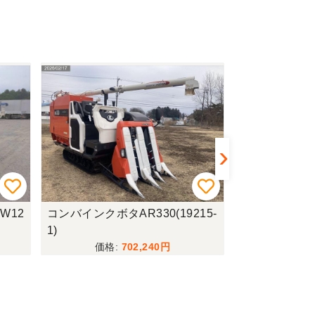
W12
コンバインクボタAR330(19215-
トラクター三菱GF
1)
702,240