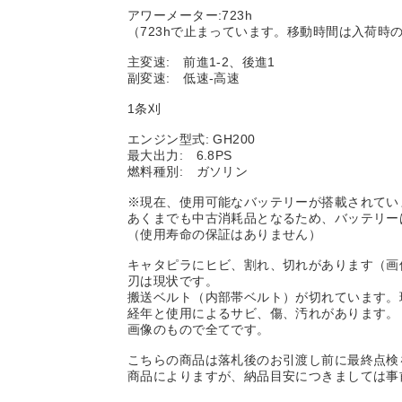
アワーメーター:723h
（723hで止まっています。移動時間は入荷
主変速: 前進1-2、後進1
副変速: 低速-高速
1条刈
エンジン型式: GH200
最大出力: 6.8PS
燃料種別: ガソリン
※現在、使用可能なバッテリーが搭載されてい
あくまでも中古消耗品となるため、バッテリー
（使用寿命の保証はありません）
キャタピラにヒビ、割れ、切れがあります（画
刃は現状です。
搬送ベルト（内部帯ベルト）が切れています。
経年と使用によるサビ、傷、汚れがあります。
画像のもので全てです。
こちらの商品は落札後のお引渡し前に最終点検
商品によりますが、納品目安につきましては事