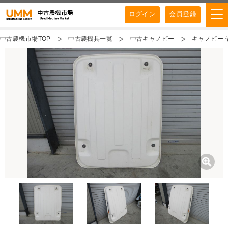
ログイン
会員登録
中古農機市場TOP
中古農機具一覧
中古キャノピー
キャノピー 