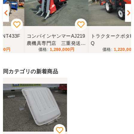
三重県／ユウスケ
購入から引き取りまでスムーズでした。ありがとう
ございました。
コンバインヤンマーAJ219
トラクタークボタKB21X
三重県／
農機具専門店 三重発送整
Q
1,280,000
1,220,000
備済み
当方の要望に対して、素早く対応していただき感謝
しております。 ありがとうございました。
同カテゴリの新着商品
三重県／山﨑
スタッフの鈴木さんが親切で機械に詳しく 丁寧にご
対応頂きました。 ありがとう！ 少し距離はあります
が、今後も農機具を買う際はのうき屋さんを利用し
ようと思います。
三重県／miraisann
写真と現物が違いすぎる