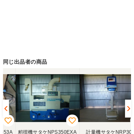
同じ出品者の商品
籾摺機サタケNPS350EXA
計量機サタケNRP30-C