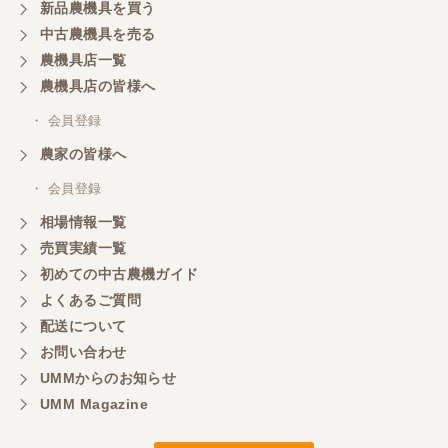
新品農機具を買う
三重県／山本
中古農機具を売る
共立シュレッターを受け取りました。 状態は問題な
農機具店一覧
く、エンジンも調子がよさそうです。 ありがとうご
ざいました。
農機具店の皆様へ
・ 会員登録
三重県／
農家の皆様へ
いつも色々お願いごとをしますが、 無理なお願いも
・ 会員登録
嫌な顔をせずに一生懸命頑張ってくれる中山さんに
感謝しています。ここで3台買いましたが、これから
相場情報一覧
もよろしくお願いしたいです。
売買実績一覧
初めての中古農機ガイド
よくあるご質問
三重県／
配送について
初めてコンバインを買いに行ったのですが、とても
明るい方に担当していただき細かく説明して下さっ
お問い合わせ
てとても嬉しかったです。
UMMからのお知らせ
UMM Magazine
三重県／