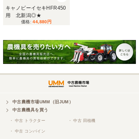
キャノピーイセキHFR450
用 北新潟◎★
三重県／谷本勝美
44,880
こちらの、対応も、よく、大変、満足、です。
三重県／谷本勝美
こちらの、対応、も、よくして、くれました。
三重県／谷本勝美
対応も、よくしてくれました、有難うございまし
た。
中古農機市場UMM（旧JUM）
中古農機具を買う
三重県／山本
・ 中古 トラクター
・ 中古 田植機
対応ありがとうございました。
・ 中古 コンバイン