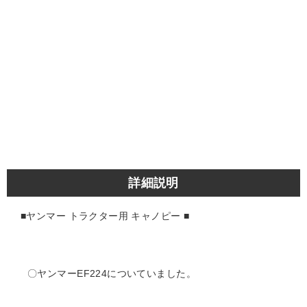
詳細説明
■ヤンマー トラクター用 キャノピー
■
〇ヤンマーEF224
についていました。