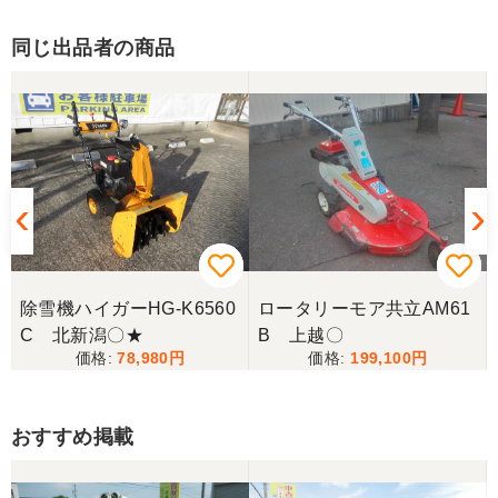
同じ出品者の商品
除雪機ハイガーHG-K6560
ロータリーモア共立AM61
C 北新潟〇★
B 上越〇
78,980
199,100
おすすめ掲載