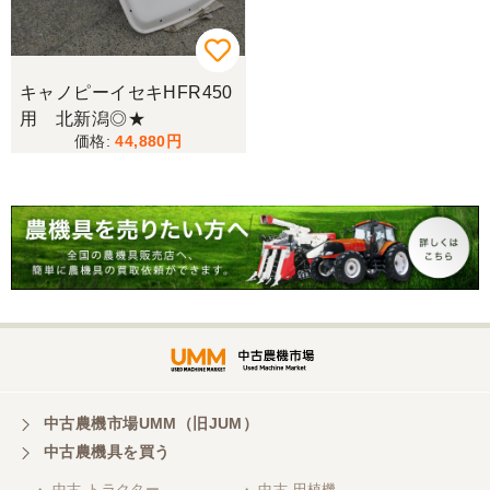
キャノピーイセキHFR450
用 北新潟◎★
44,880
中古農機市場UMM（旧JUM）
中古農機具を買う
・ 中古 トラクター
・ 中古 田植機