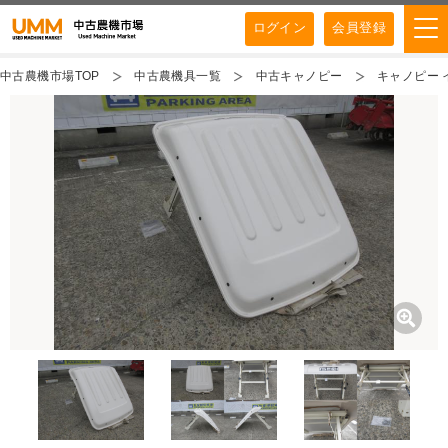
ログイン
会員登録
中古農機市場TOP
中古農機具一覧
中古キャノピー
キャノピー 