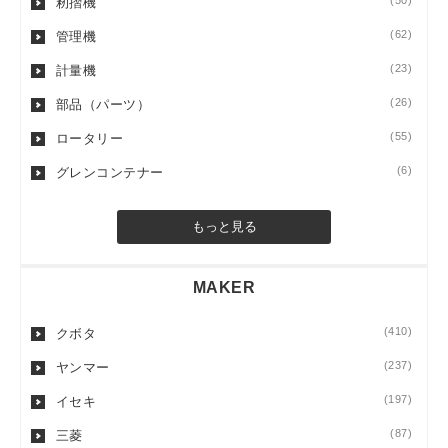
(50)
籾摺機
(62)
管理機
(23)
計量機
(26)
部品（パーツ）
(55)
ロータリー
(6)
グレンコンテナー
もっと見る
MAKER
(410)
クボタ
(237)
ヤンマー
(197)
イセキ
(87)
三菱