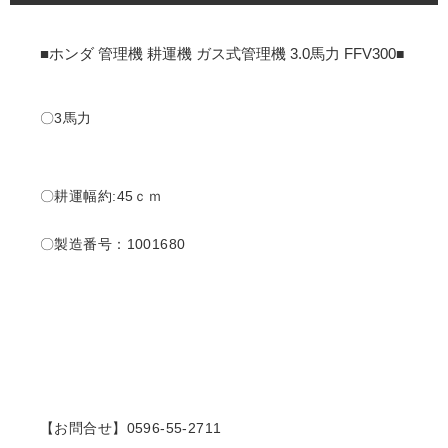
■ホンダ 管理機 耕運機 ガス式管理機 3.0馬力 FFV300
■
〇3馬力
〇耕運幅約:45
ｃｍ
〇製造番号：1001680
【お問合せ】0596-55-2711