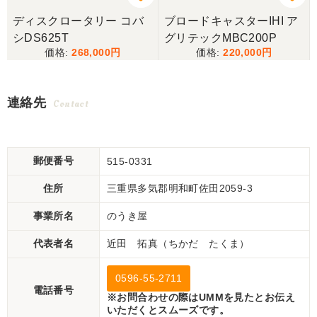
キ
ディスクロータリー コバ
ブロードキャスターIHI ア
シDS625T
グリテックMBC200P
268,000
220,000
連絡先
Contact
郵便番号
515-0331
住所
三重県多気郡明和町佐田2059-3
事業所名
のうき屋
代表者名
近田 拓真（ちかだ たくま）
0596-55-2711
電話番号
※お問合わせの際はUMMを見たとお伝え
いただくとスムーズです。