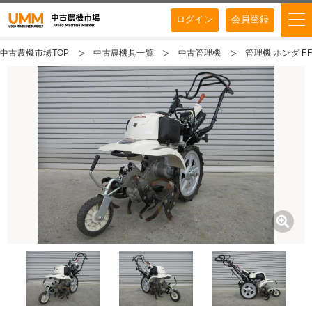
ログイン
会員登録
中古農機市場TOP
中古農機具一覧
中古管理機
管理機 ホンダ FF