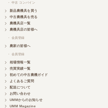
・ 中古 コンバイン
新品農機具を買う
三重県／山本
中古農機具を売る
共立シュレッターを受け取りました。 状態は問題な
農機具店一覧
く、エンジンも調子がよさそうです。 ありがとうご
ざいました。
農機具店の皆様へ
・ 会員登録
三重県／
農家の皆様へ
いつも色々お願いごとをしますが、 無理なお願いも
・ 会員登録
嫌な顔をせずに一生懸命頑張ってくれる中山さんに
感謝しています。ここで3台買いましたが、これから
相場情報一覧
もよろしくお願いしたいです。
売買実績一覧
初めての中古農機ガイド
よくあるご質問
三重県／
配送について
初めてコンバインを買いに行ったのですが、とても
明るい方に担当していただき細かく説明して下さっ
お問い合わせ
てとても嬉しかったです。
UMMからのお知らせ
UMM Magazine