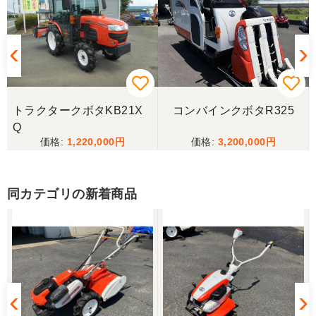
三重県／ユウスケ
購入から引き取りまでスムーズでした。ありがとう
ございました。
トラクタークボタKB21X
コンバインクボタR325
三重県／
Q
1,220,000
3,200,000
当方の要望に対して、素早く対応していただき感謝
しております。 ありがとうございました。
同カテゴリの新着商品
三重県／山﨑
スタッフの鈴木さんが親切で機械に詳しく 丁寧にご
対応頂きました。 ありがとう！ 少し距離はあります
が、今後も農機具を買う際はのうき屋さんを利用し
ようと思います。
三重県／miraisann