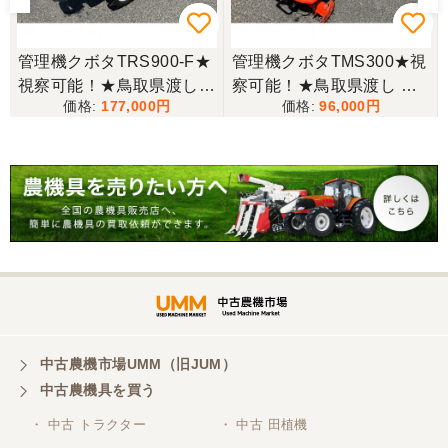
写真と現物が違いすぎる
管理機クボタTRS900-F★
管理機クボタTMS300★視
視察可能！★鳥取県渡し
察可能！★鳥取県渡し ク
三重県／谷本勝美
177,000
96,000
クボタ 管理機 TRS900-F
ボタ 管理機 TMS300 ガソ
こちらの、対応も、よく、大変、満足、です。
ル
7馬力 ガソリン 耕運機 農
リン 耕運機 農用トラクタ
用トラクター 歩行型 陽菜
ー 歩行型 ミニ耕運機 現状
現状渡し【P11485814】
渡し【P11485817】
三重県／谷本勝美
こちらの、対応、も、よくして、くれました。
三重県／谷本勝美
対応も、よくしてくれました、有難うございまし
た。
中古農機市場UMM（旧JUM）
中古農機具を買う
三重県／山本
・ 中古 トラクター
・ 中古 田植機
対応ありがとうございました。