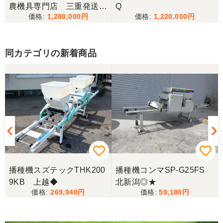
三重県／
農機具専門店 三重発送整
Q
1,280,000
1,220,000
備済み
当方の要望に対して、素早く対応していただき感謝
しております。 ありがとうございました。
同カテゴリの新着商品
三重県／山﨑
スタッフの鈴木さんが親切で機械に詳しく 丁寧にご
対応頂きました。 ありがとう！ 少し距離はあります
が、今後も農機具を買う際はのうき屋さんを利用し
ようと思います。
三重県／miraisann
写真と現物が違いすぎる
播種機スズテックTHK200
播種機コンマSP-G25FS
9KB 上越◆
北新潟◎★
三重県／谷本勝美
269,940
59,180
こちらの、対応も、よく、大変、満足、です。