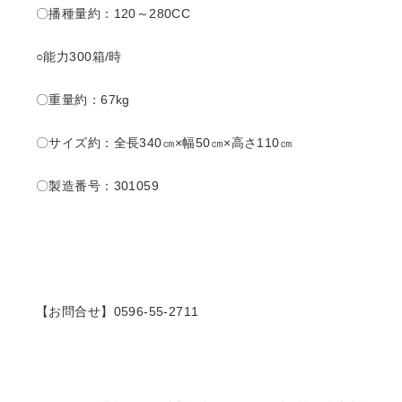
〇播種量約：120～280CC
○能力300
箱/時
〇重量約：67kg
〇サイズ約：全長340㎝×幅50㎝×高さ110㎝
〇製造番号：301059
【お問合せ】0596-55-2711