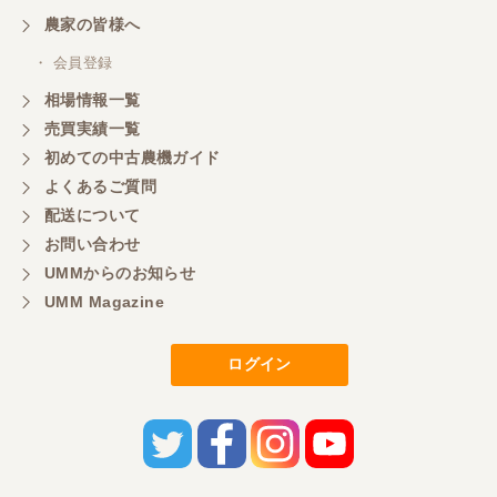
三重県／
農家の皆様へ
いつも色々お願いごとをしますが、 無理なお願いも
・ 会員登録
嫌な顔をせずに一生懸命頑張ってくれる中山さんに
感謝しています。ここで3台買いましたが、これから
相場情報一覧
もよろしくお願いしたいです。
売買実績一覧
初めての中古農機ガイド
よくあるご質問
三重県／
配送について
初めてコンバインを買いに行ったのですが、とても
明るい方に担当していただき細かく説明して下さっ
お問い合わせ
てとても嬉しかったです。
UMMからのお知らせ
UMM Magazine
三重県／
ログイン
担当さんの説明が丁寧で分かりやすく、急な要望に
も迅速に対応して頂き非常に助かりました。
三重県／
良い接客でした。今後も利用します。