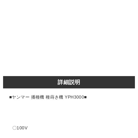
詳細説明
■ヤンマー 播種機 種蒔き機 YPH3000■
〇100V