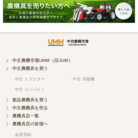
三重県／谷本勝美
こちらの、対応、も、よくして、くれました。
三重県／谷本勝美
対応も、よくしてくれました、有難うございまし
た。
中古農機市場UMM（旧JUM）
中古農機具を買う
三重県／山本
・ 中古 トラクター
・ 中古 田植機
対応ありがとうございました。
・ 中古 コンバイン
新品農機具を買う
三重県／山本
中古農機具を売る
共立シュレッターを受け取りました。 状態は問題な
農機具店一覧
く、エンジンも調子がよさそうです。 ありがとうご
ざいました。
農機具店の皆様へ
・ 会員登録