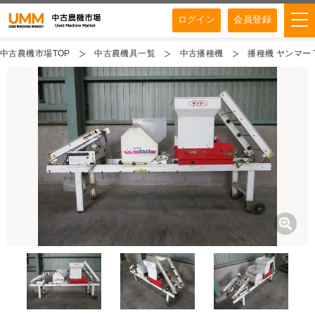
ログイン
会員登録
中古農機市場TOP
中古農機具一覧
中古播種機
播種機 ヤンマー Y