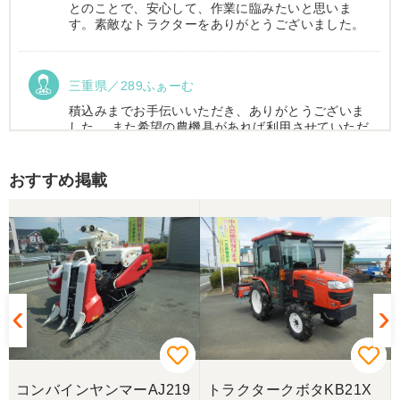
とのことで、安心して、作業に臨みたいと思いま
す。素敵なトラクターをありがとうございました。
三重県／289ふぁーむ
積込みまでお手伝いいただき、ありがとうございま
した。 また希望の農機具があれば利用させていただ
きます。
おすすめ掲載
三重県／トシ
この度はお世話になりました。また、機会があれば
よろしくお願いします。
三重県／ユウスケ
購入から引き取りまでスムーズでした。ありがとう
ございました。
コンバインヤンマーAJ219
トラクタークボタKB21X