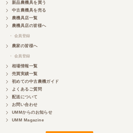
新品農機具を買う
三重県／山本
中古農機具を売る
共立シュレッターを受け取りました。 状態は問題な
農機具店一覧
く、エンジンも調子がよさそうです。 ありがとうご
ざいました。
農機具店の皆様へ
・ 会員登録
三重県／
農家の皆様へ
いつも色々お願いごとをしますが、 無理なお願いも
・ 会員登録
嫌な顔をせずに一生懸命頑張ってくれる中山さんに
感謝しています。ここで3台買いましたが、これから
相場情報一覧
もよろしくお願いしたいです。
売買実績一覧
初めての中古農機ガイド
よくあるご質問
三重県／
配送について
初めてコンバインを買いに行ったのですが、とても
明るい方に担当していただき細かく説明して下さっ
お問い合わせ
てとても嬉しかったです。
UMMからのお知らせ
UMM Magazine
三重県／