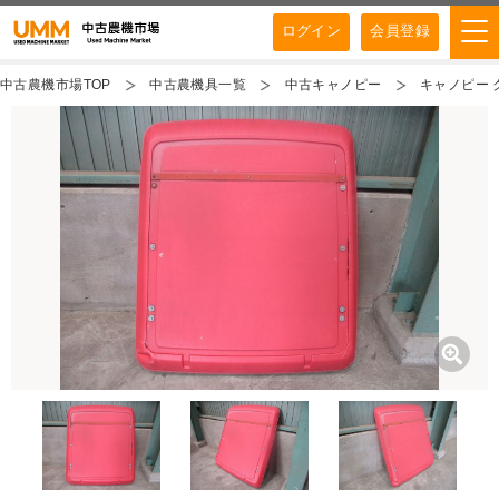
ログイン
会員登録
中古農機市場TOP
中古農機具一覧
中古キャノピー
キャノピー 