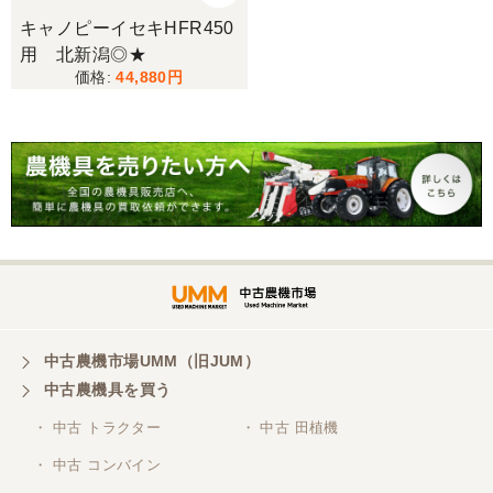
キャノピーイセキHFR450
用 北新潟◎★
三重県／谷本勝美
44,880
こちらの、対応も、よく、大変、満足、です。
三重県／谷本勝美
こちらの、対応、も、よくして、くれました。
三重県／谷本勝美
対応も、よくしてくれました、有難うございまし
た。
中古農機市場UMM（旧JUM）
中古農機具を買う
三重県／山本
・ 中古 トラクター
・ 中古 田植機
対応ありがとうございました。
・ 中古 コンバイン