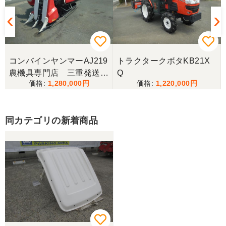
三重県／ユウスケ
購入から引き取りまでスムーズでした。ありがとう
ございました。
コンバインヤンマーAJ219
トラクタークボタKB21X
三重県／
農機具専門店 三重発送整
Q
1,280,000
1,220,000
備済み
当方の要望に対して、素早く対応していただき感謝
しております。 ありがとうございました。
同カテゴリの新着商品
三重県／山﨑
スタッフの鈴木さんが親切で機械に詳しく 丁寧にご
対応頂きました。 ありがとう！ 少し距離はあります
が、今後も農機具を買う際はのうき屋さんを利用し
ようと思います。
三重県／miraisann
写真と現物が違いすぎる