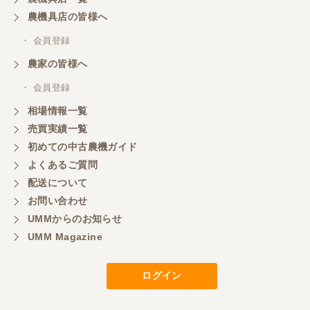
く、エンジンも調子がよさそうです。 ありがとうご
ざいました。
農機具店の皆様へ
・ 会員登録
三重県／
農家の皆様へ
いつも色々お願いごとをしますが、 無理なお願いも
・ 会員登録
嫌な顔をせずに一生懸命頑張ってくれる中山さんに
感謝しています。ここで3台買いましたが、これから
相場情報一覧
もよろしくお願いしたいです。
売買実績一覧
初めての中古農機ガイド
よくあるご質問
三重県／
配送について
初めてコンバインを買いに行ったのですが、とても
明るい方に担当していただき細かく説明して下さっ
お問い合わせ
てとても嬉しかったです。
UMMからのお知らせ
UMM Magazine
三重県／
ログイン
担当さんの説明が丁寧で分かりやすく、急な要望に
も迅速に対応して頂き非常に助かりました。