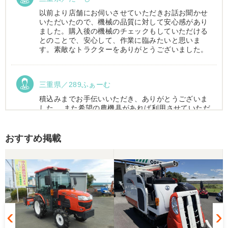
以前より店舗にお伺いさせていただきお話お聞かせ
いただいたので、機械の品質に対して安心感があり
ました。購入後の機械のチェックもしていただける
とのことで、安心して、作業に臨みたいと思いま
す。素敵なトラクターをありがとうございました。
三重県／289ふぁーむ
積込みまでお手伝いいただき、ありがとうございま
した。 また希望の農機具があれば利用させていただ
きます。
おすすめ掲載
三重県／トシ
この度はお世話になりました。また、機会があれば
よろしくお願いします。
三重県／ユウスケ
購入から引き取りまでスムーズでした。ありがとう