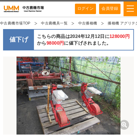
ログイン
会員登録
中古農機市場TOP
中古農機具一覧
中古播種機
播種機 アグリテク
こちらの商品は2024年12月12日に
128000円
値下げ
から
98000円
に値下げされました。