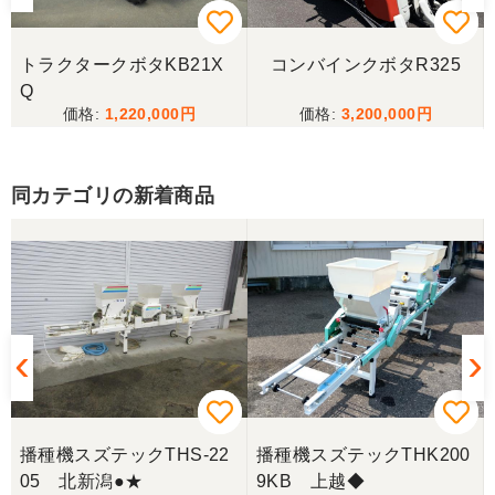
ございました。
トラクタークボタKB21X
コンバインクボタR325
三重県／
Q
1,220,000
3,200,000
当方の要望に対して、素早く対応していただき感謝
しております。 ありがとうございました。
同カテゴリの新着商品
三重県／山﨑
スタッフの鈴木さんが親切で機械に詳しく 丁寧にご
対応頂きました。 ありがとう！ 少し距離はあります
が、今後も農機具を買う際はのうき屋さんを利用し
ようと思います。
三重県／miraisann
写真と現物が違いすぎる
播種機スズテックTHS-22
播種機スズテックTHK200
05 北新潟●★
9KB 上越◆
三重県／谷本勝美