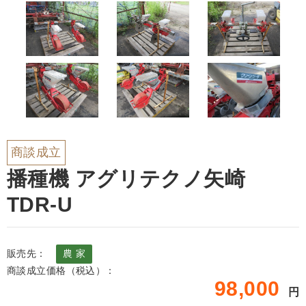
商談成立
播種機 アグリテクノ矢崎
TDR-U
販売先：
農 家
商談成立価格（税込）：
98,000
円