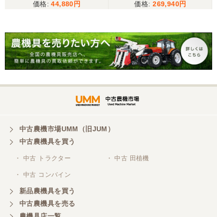
44,880
269,940
こちらの、対応も、よく、大変、満足、です。
三重県／谷本勝美
こちらの、対応、も、よくして、くれました。
三重県／谷本勝美
対応も、よくしてくれました、有難うございまし
た。
中古農機市場UMM（旧JUM）
中古農機具を買う
三重県／山本
・ 中古 トラクター
・ 中古 田植機
対応ありがとうございました。
・ 中古 コンバイン
新品農機具を買う
三重県／山本
中古農機具を売る
共立シュレッターを受け取りました。 状態は問題な
農機具店一覧