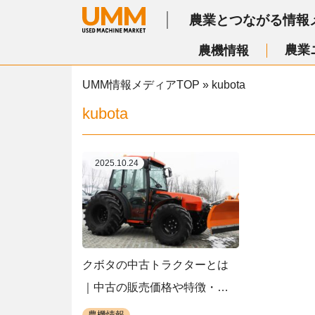
農業とつながる情報
農業
農機情報
UMM情報メディアTOP
»
kubota
kubota
2025.10.24
クボタの中古トラクターとは
｜中古の販売価格や特徴・選
ぶポイント
農機情報