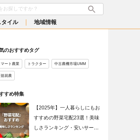
スタイル
地域情報
気のおすすめタグ
スマート農業
トラクター
中古農機市場UMM
新規就農
すすめ特集
【2025年】一人暮らしにもお
すすめの野菜宅配23選！美味
しさランキング・安いサービ
スを紹介