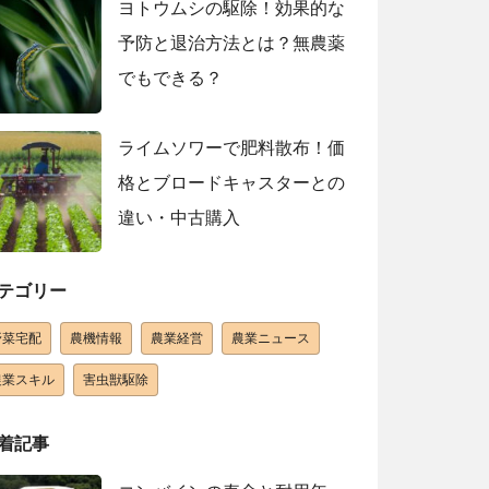
ヨトウムシの駆除！効果的な
予防と退治方法とは？無農薬
でもできる？
ライムソワーで肥料散布！価
格とブロードキャスターとの
違い・中古購入
テゴリー
野菜宅配
農機情報
農業経営
農業ニュース
農業スキル
害虫獣駆除
着記事