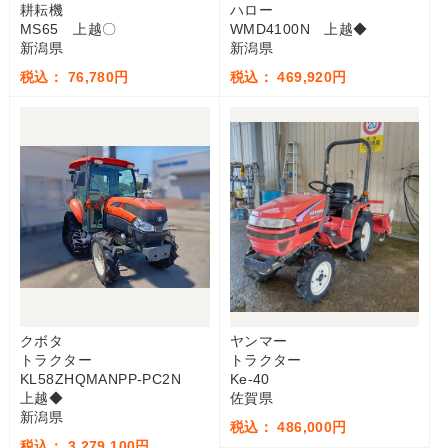
耕耘機
ハロー
MS65 上越〇
WMD4100N 上越◆
新潟県
新潟県
税込： 76,780円
税込： 469,920円
クボタ
ヤンマー
トラクター
トラクター
KL58ZHQMANPP-PC2N
Ke-40
上越◆
佐賀県
新潟県
税込： 486,000円
税込： 3,279,100円