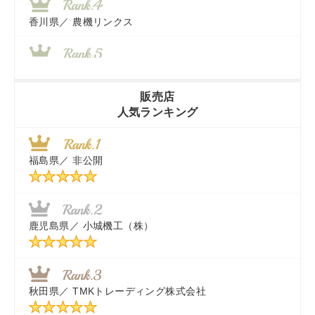
香川県／
農機リンクス
山梨県／
株式会社 ヨダ兄弟商会
販売店
人気ランキング
茨城県／
近江商事合同会社：「茨城中古農建機販売」
福島県／
非公開
千葉県／
株式会社テクノ・タカ
福岡県／
株式会社カドワキ機械（旧ナカガワ農機商会）
鹿児島県／
小城機工（株）
東京都／
株式会社マーケットエンタープライズ
秋田県／
TMKトレーディング株式会社
秋田県／
TMKトレーディング株式会社