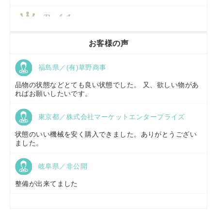
香川県／
農機リンクス
お客様の声
福島県／(有)草野商事
京都府／
株式会社キリノ
品物の状態などとても良い状態でした。 又、欲しい物があ
ればお願いしたいです。
東京都／株式会社マーケットエンタープライズ
福島県／
(有)草野商事
状態のいい機械を安く購入できました。ありがとうござい
ました。
岐阜県／非公開
山形県／
株式会社ノーキステージ
整備が出来てました
岡山県／
ツカサ商会 津山営業所