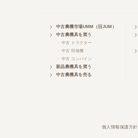
埼玉県／
中古農機市場UMM（旧JUM）
株式会社トミタモータース
中古農機具を買う
・ 中古 トラクター
・ 中古 田植機
・ 中古 コンバイン
三重県／
株式会社 ケイ・エス・エンタ
新品農機具を買う
ープライズ
中古農機具を売る
個人情報保護方針