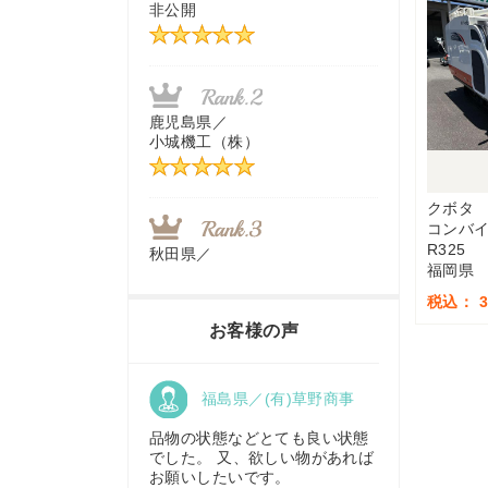
非公開
茨城県／
近江商事合同会社：「茨城中古
農建機販売」
鹿児島県／
小城機工（株）
千葉県／
株式会社テクノ・タカ
クボタ
コンバ
R325
秋田県／
福岡県
TMKトレーディング株式会社
福岡県／
税込： 3,
株式会社カドワキ機械（旧ナカ
お客様の声
ガワ農機商会）
香川県／
福島県／(有)草野商事
農機リンクス
東京都／
株式会社マーケットエンタープ
品物の状態などとても良い状態
ライズ
でした。 又、欲しい物があれば
お願いしたいです。