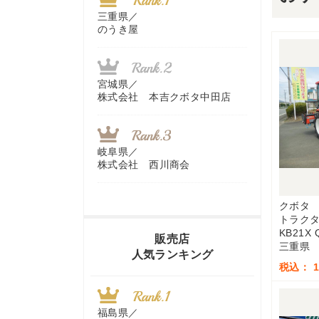
三重県／
のうき屋
宮城県／
株式会社 本吉クボタ中田店
岐阜県／
株式会社 西川商会
クボタ
トラク
香川県／
KB21X 
農機リンクス
販売店
三重県
人気ランキング
税込： 1,
山梨県／
株式会社 ヨダ兄弟商会
福島県／