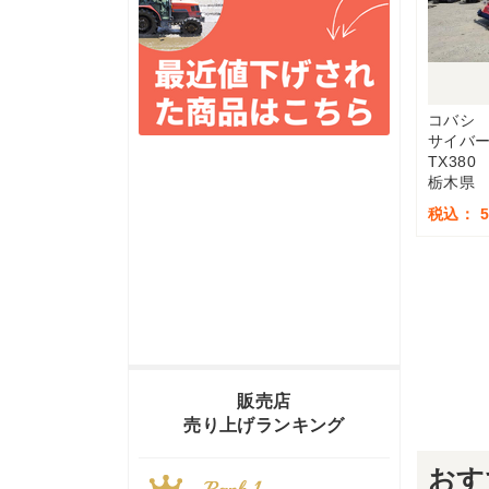
コバシ
サイバ
TX380
栃木県
税込： 5
販売店
売り上げランキング
おす