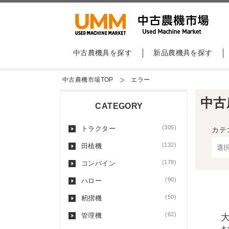
中古農機具を探す
新品農機具を探す
中古農機市場TOP
エラー
中古
CATEGORY
(305)
トラクター
カテ
(132)
田植機
(178)
コンバイン
(90)
ハロー
(50)
籾摺機
(62)
管理機