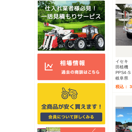
イセキ
田植機
PPS4-S
岐阜県
税込： 3