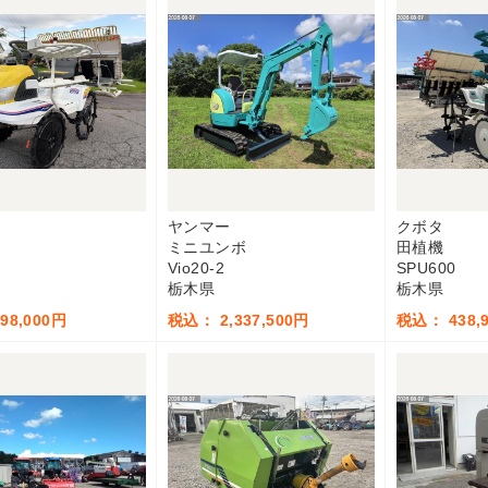
ヤンマー
クボタ
ミニユンボ
田植機
Vio20-2
SPU600
栃木県
栃木県
98,000円
税込： 2,337,500円
税込： 438,