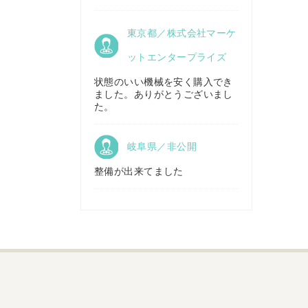
京都府／
東京都／株式会社マーケ
株式会社キリノ
秋田県／
TMKトレーディング株式会社
ットエンタープライズ
状態のいい機械を安く購入でき
ました。ありがとうございまし
福島県／
た。
(有)草野商事
岐阜県／非公開
整備が出来てました
山形県／
株式会社ノーキステージ
岡山県／
ツカサ商会 津山営業所