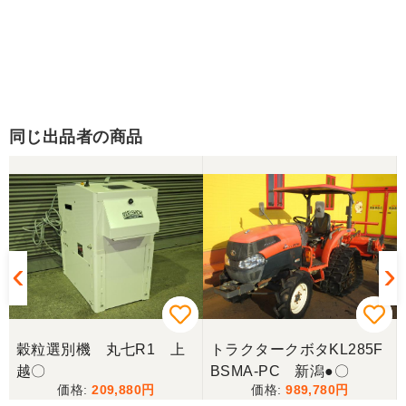
同じ出品者の商品
穀粒選別機 丸七R1 上
トラクタークボタKL285F
越〇
BSMA-PC 新潟●〇
209,880
989,780