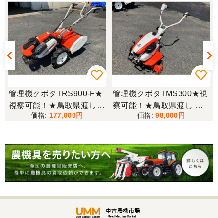
管理機クボタTRS900-F★
管理機クボタTMS300★視
視察可能！★鳥取県渡し
察可能！★鳥取県渡し ク
177,000
98,000
クボタ 管理機 TRS900-F
ボタ 管理機 TMS300 ガソ
7馬力 ガソリン 耕運機 農
リン 耕運機 農用トラクタ
用トラクター 歩行型 陽菜
ー 歩行型 ミニ耕運機 現状
現状渡し【P11485814】
渡し【P11485817】