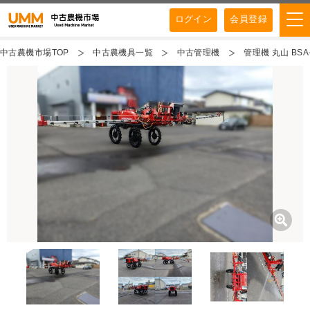
ログイン
会員登録
中古農機市場TOP
中古農機具一覧
中古管理機
管理機 丸山 BSA