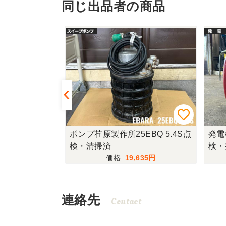
同じ出品者の商品
工機H41SA
ポンプ荏原製作所25EBQ 5.4S点
発電
検・清掃済
検・
300
19,635
連絡先
Contact