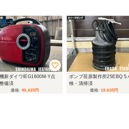
機新ダイワIEG1600M-Y点
ポンプ荏原製作所25EBQ 5.
整備済
検・清掃済
40,425
19,635