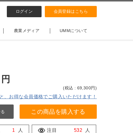
ログイン
会員登録はこちら
農業メディア
UMMについて
円
(
税込 : 69,300
円)
と、お得な会員価格でご購入いただけます！
この商品を購入する
せる
数
1
人
注目
532
人