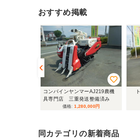
おすすめ掲載
433FF-UG
コンバインヤンマーAJ219農機
ト
具専門店 三重発送整備済み
,000
1,280,000
同カテゴリの新着商品