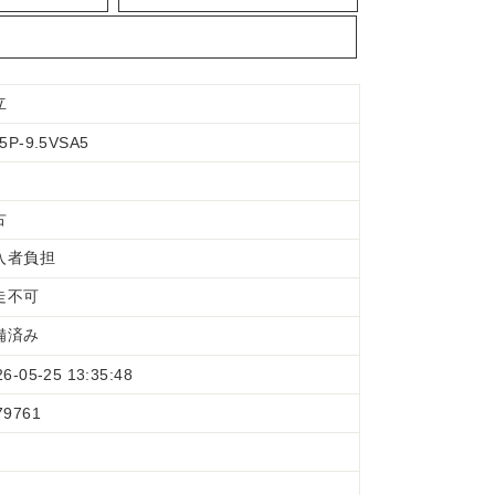
立
75P-9.5VSA5
古
入者負担
走不可
備済み
26-05-25 13:35:48
79761