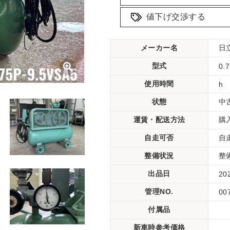
値下げ交渉する
メーカー名
日
型式
0.
使用時間
h
状態
中
運賃・配送方法
購
自走可否
自
整備状況
整
出品日
20
管理NO.
00
付属品
新車時参考価格