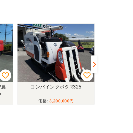
V農
コンバインクボタR325
トラクターイセ
み
ーダー付僅か
行モデル！
3,200,000