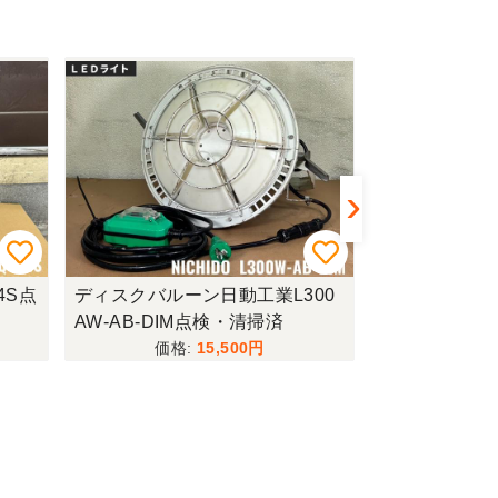
4S点
ディスクバルーン日動工業L300
ハンマードリル
AW-AB-DIM点検・清掃済
SC点検・整
15,500